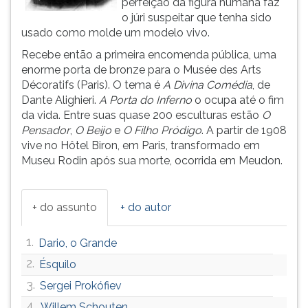
perfeição da figura humana faz
(primeira
o júri suspeitar que tenha sido
tecla
usado como molde um modelo vivo.
à
direita
Recebe então a primeira encomenda pública, uma
do
enorme porta de bronze para o Musée des Arts
F).
Décoratifs (Paris). O tema é
A Divina Comédia
, de
Para
Dante Alighieri.
A Porta do Inferno
o ocupa até o fim
ir
da vida. Entre suas quase 200 esculturas estão
O
ao
Pensador
,
O Beijo
e
O Filho Pródigo
. A partir de 1908
menu
vive no Hôtel Biron, em Paris, transformado em
principal
Museu Rodin após sua morte, ocorrida em Meudon.
pressione
a
tecla
+ do assunto
+ do autor
J
e
1.
Dario, o Grande
depois
F.
2.
Ésquilo
Pressione
3.
Sergei Prokófiev
F
4.
Willem Schouten
para