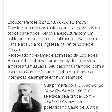
com
TAB
um
e
est...
depois
F.
Escultor francês (12/11/1840-17/11/1917).
Para
Considerado um dos maiores artistas plásticos de
pausar
todos os tempos. Renova a escultura com um
a
estilo que materializa os sentimentos. Nasce em
leitura
Paris e aos 14 anos ingressa na Petite École de
pressione
Dessin.
D
Reprovado no exame de admissão da École des
(primeira
Beaux-Arts, trabalha como moldador. Tem vida
tecla
amorosa tumultuada. Seu caso mais famoso, com a
à
escultora Camille Claudel, acaba muito antes da
esquerda
internação da amante em num sanatório.
do
Sua primeira obra,
O Homem do
F),
Nariz Quebrado
(1864), é
para
rejeitada pela crítica. Com
A
continuar
Idade do Bronze
, causa
pressione
polêmica no Salão de 1877: a
G