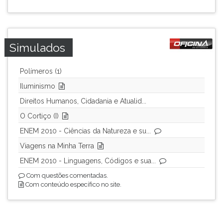
ouvir
essa
instrução
novamente.
Simulados
Polímeros (1)
Iluminismo
Direitos Humanos, Cidadania e Atualid...
O Cortiço (I)
ENEM 2010 - Ciências da Natureza e su...
Viagens na Minha Terra
ENEM 2010 - Linguagens, Códigos e sua...
Com questões comentadas.
Com conteúdo específico no site.