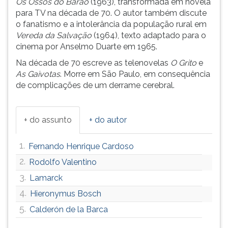
Os Ossos do Barão
(1963), transformada em novela
(primeira
para TV na década de 70. O autor também discute
tecla
o fanatismo e a intolerância da população rural em
à
Vereda da Salvação
(1964), texto adaptado para o
direita
cinema por Anselmo Duarte em 1965.
do
F).
Na década de 70 escreve as telenovelas
O Grito
e
Para
As Gaivotas
. Morre em São Paulo, em consequência
ir
de complicações de um derrame cerebral.
ao
menu
principal
+ do assunto
+ do autor
pressione
a
1.
Fernando Henrique Cardoso
tecla
J
2.
Rodolfo Valentino
e
3.
Lamarck
depois
4.
Hieronymus Bosch
F.
Pressione
5.
Calderón de la Barca
F
para