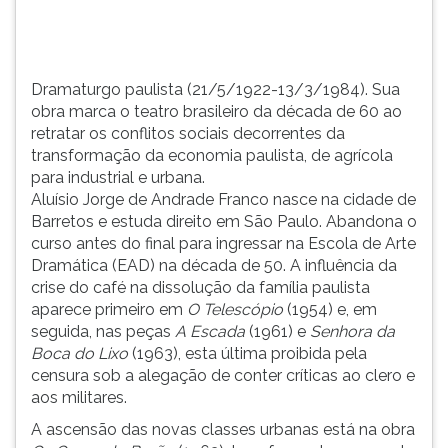
conflitos
TAB
sociais
e
decorrentes
depois
da
F.
Dramaturgo paulista (21/5/1922-13/3/1984). Sua
t...
Para
obra marca o teatro brasileiro da década de 60 ao
pausar
retratar os conflitos sociais decorrentes da
a
transformação da economia paulista, de agrícola
leitura
para industrial e urbana.
pressione
Aluísio Jorge de Andrade Franco nasce na cidade de
D
Barretos e estuda direito em São Paulo. Abandona o
(primeira
curso antes do final para ingressar na Escola de Arte
tecla
Dramática (EAD) na década de 50. A influência da
à
crise do café na dissolução da família paulista
esquerda
aparece primeiro em
O Telescópio
(1954) e, em
do
seguida, nas peças
A Escada
(1961) e
Senhora da
F),
Boca do Lixo
(1963), esta última proibida pela
para
censura sob a alegação de conter críticas ao clero e
continuar
aos militares.
pressione
A ascensão das novas classes urbanas está na obra
G