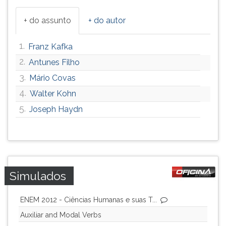
ouvir
+ do assunto
+ do autor
essa
instrução
novamente.
1.
Franz Kafka
2.
Antunes Filho
3.
Mário Covas
4.
Walter Kohn
5.
Joseph Haydn
Simulados
ENEM 2012 - Ciências Humanas e suas T...
Auxiliar and Modal Verbs