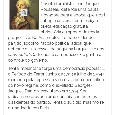
(primeira
filósofo iluminista Jean-Jacques
tecla
Rousseau, defende uma pauta
à
inovadora para a época, que inclui
direita
sufrágio universal com eleição
do
direta, educação gratuita
F).
obrigatória e imposto de renda
Para
progressivo. Na Assembléia, torna-se líder do
ir
partido jacobino, facção política radical que
ao
defende os interesses da pequena burguesia e dos
menu
sans-culotte
(artesãos e camponeses), e ganha o
principal
controle do governo.
pressione
Tenta implantar à força uma democracia popular. É
a
o Período do Terror (junho de 1793 a julho de 1794),
tecla
marcado pela repressão violenta a qualquer crítico
J
do novo regime, como o ex-aliado Georges-
e
Jacques Danton, executado em 1794. Seu
depois
radicalismo provoca uma conspiração entre os
F.
dissidentes do partido. Tenta o suicídio, mas morre
Pressione
guilhotinado em Paris.
F
para