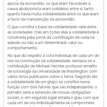
(primeira
época da escravidão, os que eram favoráveis à
tecla
causa abolicionista eram solidários entre si, tanto
à
quanto havia muita solidariedade entre os que eram
direita
a favor da manutenção da escravidão.
do
O que constitui a base da solidariedade varia entre
F).
as sociedades, mas em todas elas a solidariedade é
Para
construída pela soma da contribuição de cada na
ir
adesão ou não a um determinado valor ou
ao
comportamento.
menu
principal
No que diz respeito à cota individual de cada um de
pressione
nós na construção da solidariedade, destaca-se a
a
contribuição de Michael Hechter, professor emérito
tecla
de sociologia da Universidade de Washington, com
J
vários livros publicados sobre o tema. Segundo ele,
e
a solidariedade de um grupo se constitui numa
depois
função com dois fatores que são independentes: o
F.
primeiro seria a extensão de nossas obrigações
Pressione
sociais, e, em segundo lugar, estaria o grau com que
F
cada um de nós individualmente se compromete
para