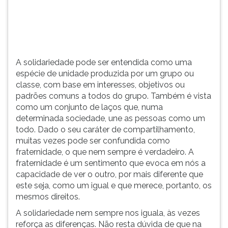
base
TAB
em
e
interesses,
depois
objetivos
F.
ou
Para
A solidariedade pode ser entendida como uma
padrões
pausar
espécie de unidade produzida por um grupo ou
comuns...
a
classe, com base em interesses, objetivos ou
leitura
padrões comuns a todos do grupo. Também é vista
pressione
como um conjunto de laços que, numa
D
determinada sociedade, une as pessoas como um
(primeira
todo. Dado o seu caráter de compartilhamento,
tecla
muitas vezes pode ser confundida como
à
fraternidade, o que nem sempre é verdadeiro. A
esquerda
fraternidade é um sentimento que evoca em nós a
do
capacidade de ver o outro, por mais diferente que
F),
este seja, como um igual e que merece, portanto, os
para
mesmos direitos.
continuar
pressione
A solidariedade nem sempre nos iguala, às vezes
G
reforça as diferenças. Não resta dúvida de que na