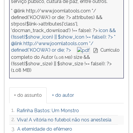
serviço público, cultura de paz, entre outros.
* @link http://www.joomlatools.com */
defined('KOOWA') or die; ?>
attributes) &&
strpos($link->attributes['class'],
'docman_track_download') !== false): ?>
icon &&
(!isset($show_icon) || $show_icon !== false)): ?>
*
@link http://www.joomlatools.com */
defined('KOOWA') or die; ?>
Currículo
pdf
completo do Autor (
)
size &&
1.08 MB
(!isset($show_size) || $show_size !== false)): ?>
(
1.08 MB
)
+ do assunto
+ do autor
1.
Rafinha Bastos: Um Monstro
2.
Viva! A vitória no futebol não nos anestesia
3.
A eternidade do efêmero