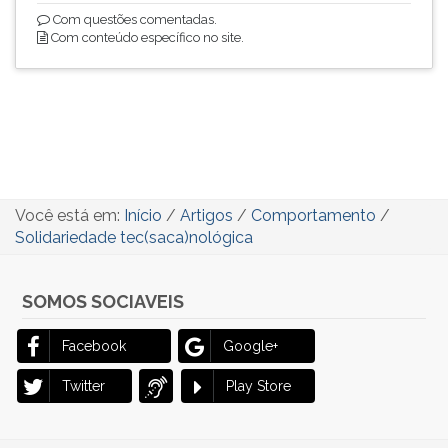
Com questões comentadas.
Com conteúdo específico no site.
Você está em:
Início
/
Artigos
/
Comportamento
/
Solidariedade tec(saca)nológica
SOMOS SOCIAVEIS
Facebook
Google+
Twitter
Play Store