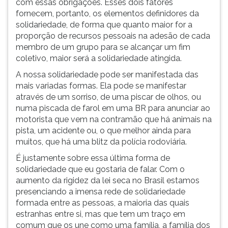
com essas obrigações. Esses dois fatores
ouvir
fornecem, portanto, os elementos definidores da
essa
solidariedade, de forma que quanto maior for a
instrução
proporção de recursos pessoais na adesão de cada
novamente.
membro de um grupo para se alcançar um fim
coletivo, maior será a solidariedade atingida.
A nossa solidariedade pode ser manifestada das
mais variadas formas. Ela pode se manifestar
através de um sorriso, de uma piscar de olhos, ou
numa piscada de farol em uma BR para anunciar ao
motorista que vem na contramão que há animais na
pista, um acidente ou, o que melhor ainda para
muitos, que há uma blitz da polícia rodoviária.
É justamente sobre essa última forma de
solidariedade que eu gostaria de falar. Com o
aumento da rigidez da lei seca no Brasil estamos
presenciando a imensa rede de solidariedade
formada entre as pessoas, a maioria das quais
estranhas entre si, mas que tem um traço em
comum que os une como uma família, a família dos