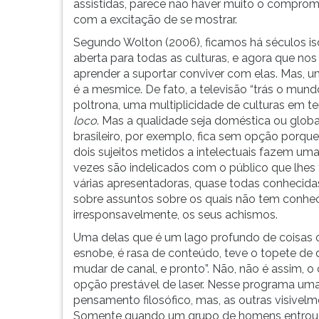
assistidas, parece não haver muito o compro
com a excitação de se mostrar.
Segundo Wolton (2006), ficamos há séculos iso
aberta para todas as culturas, e agora que n
aprender a suportar conviver com elas. Mas, uma
é a mesmice. De fato, a televisão “trás o mun
poltrona, uma multiplicidade de culturas em t
loco
. Mas a qualidade seja doméstica ou globa
brasileiro, por exemplo, fica sem opção porqu
dois sujeitos metidos
a intelectuais fazem umas
vezes são indelicados com o público que lhe
várias apresentadoras, quase todas conhecida
sobre assuntos sobre os quais não tem conhec
irresponsavelmente, os seus achismos.
Uma delas que é um lago profundo de coisas o
esnobe, é rasa de conteúdo, teve o topete de d
mudar de canal, e pronto”. Não, não é assim, o
opção prestável de laser. Nesse programa uma
pensamento filosófico, mas, as outras visivel
Somente quando um grupo de homens entrou na