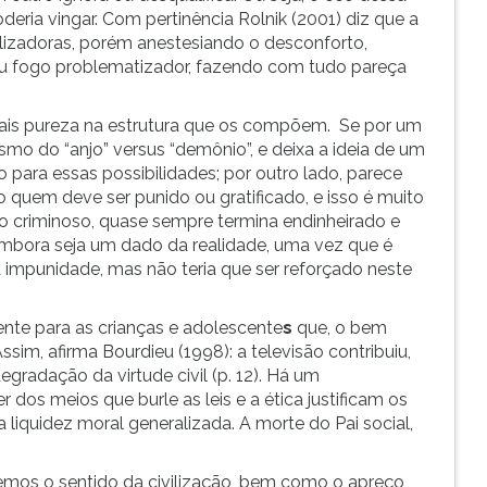
deria vingar. Com pertinência Rolnik (2001) diz que a
lizadoras, porém anestesiando o desconforto,
 fogo problematizador, fazendo com tudo pareça
ais pureza na estrutura que os compõem. Se por um
smo do “anjo” versus “demônio”, e deixa a ideia de um
ara essas possibilidades; por outro lado, parece
 quem deve ser punido ou gratificado, e isso é muito
, o criminoso, quase sempre termina endinheirado e
 embora seja um dado da realidade, uma vez que é
 impunidade, mas não teria que ser reforçado neste
mente para as crianças e adolescente
s
que, o bem
sim, afirma Bourdieu (1998): a televisão contribuiu,
egradação da virtude civil (p. 12). Há um
dos meios que burle as leis e a ética justificam os
 liquidez moral generalizada. A morte do Pai social,
rdemos o sentido da civilização, bem como o apreço