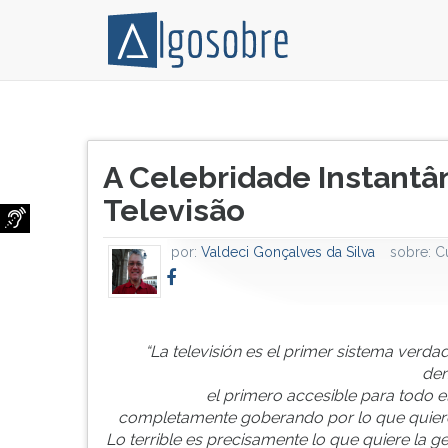
"La
Pressione
televisión
TAB
Título
es
e
A Celebridade Instantâ
do
el
depois
artigo:
Televisão
primer
F
sistema
para
verdaderamente
ouvir
por:
Valdeci Gonçalves da Silva
sobre:
C
democrático,
o
el
conteúdo
primero
principal
accesible
desta
“La televisión es el primer sistema verd
para
tela.
dem
todo
Para
el primero accesible para todo 
el
pular
completamente goberando por lo que quiere
mundo
essa
Lo terrible es precisamente lo que quiere la ge