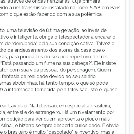
, através de ondas hertzianas. Cuja primeira
evido a um transmissor instalado na Torre
Eiffel
, em Paris
o com o que estão fazendo com a sua polêmica
o, uma televisão de última geração, ao invés de
ivo e inteligente, obriga o telespectador a encarar o
 de “derrubada” pela sua condição cativa. Talvez o
uadro de endeusamento dos atores da casa que o
s, para poupá-los do seu rico repertório de três
, “Está passando um filme na sua cabeça?”. Ele insiste
 ator, com sua vida pessoal, do personagem. Quem
a fantasia da realidade devido ao seu salário
smas abobrinhas, há tanto tempo, o que só pode
) a informação fornecida pela televisão, isto é, quase
Lavoisier. Na televisão, em especial a brasileira,
ia, entre si e do estrangeiro. Há um nivelamento por
competição para ver quem apresenta o pior, o mais
 Afinal, o bizarro sempre desperta curiosidade. É obvio
 o brasileiro é muito “descolado” e inventivo, mas a