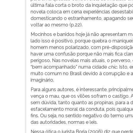
última fala corta o broto da inquietação que po
novela coloca em cena experiências desestabi
domesticando o estranhamento, apagando seu
voltar ao mesmo (p.22).
Mocinhos e banidos hoje já não apresentam m
lado isso é positivo, porque quebra o maniqueí
homem menos polarizado, com pré-disposição p
haver uma confusão porque não mais fica claro
perigoso. Nas novelas mais atuais, o perverso
“bem acompanhado” numa cidade
chic
. Isto,
muito comum no Brasil devido à corrupção e a
imaginário.
Para alguns autores, é interessante, principal
vença o mau, que os vilões sofram o castigo. As
sem dúvida, tanto quanto as propinas, para a d
esfacelamento moral da conduta, pois qualquer 
fins. Ou seja, no sentido negativo do termo uma
das autoridades, normas e leis.
Nessa ótica o jurista Borja (2006) diz que pe