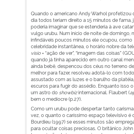
y
leitura
completamente
pressione
goberando
TAB
Quando o americano Andy Warhol profetizou
por
e
dia todos teriam direito a 15 minutos de fama, 
lo
depois
poderia imaginar que se estenderia à ave catar
que
F.
vulgo urubu. Num início de noite de domingo, 
quiere
Para
infindáveis poucos minutos ele ocupou, como
la
pausar
celebridade instantânea, o horário nobre da te
gente.
a
visio
= “ação de ver”, “imagem das coisas” 
Lo
leitura
quando já tinha aparecido em outro canal meno
terrible
pressione
ainda bebê, despencou dos céus no terreno de u
es
D
melhor para fazer, resolveu adotá-lo com tod
precisamente
(primeira
assustado com as luzes e o barulho da platéia
lo
tecla
escuros para fugir do assédio. Enquanto isso 
que
à
um astro do
showbiz
internacional. Flaubert (
a
quiere
esquerda
bem o medíocre (p.27).
la
do
Como um urubu pode despertar tanto carisma
gente"
F),
vez, o quanto o caríssimo espaço televisivo é
(Clive
para
Bourdieu (1997) se esses minutos são empreg
Barker).
continuar
para ocultar coisas preciosas. O britânico Joh
Quando
pressione