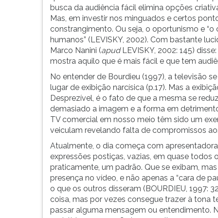
F
busca da audiência fácil elimina opções criativ
para
Mas, em investir nos minguados e certos pontos
ouvir
constrangimento. Ou seja, o oportunismo e “o
essa
humanos” (LEVISKY, 2002). Com bastante luci
instrução
Marco Nanini (
apud
LEVISKY, 2002: 145) disse: 
novamente.
mostra aquilo que é mais fácil e que tem audiê
No entender de Bourdieu (1997), a televisão s
lugar de exibição narcísica (p.17). Mas a exibiç
Desprezível, é o fato de que a mesma se reduz
demasiado a imagem e a forma em detrimento 
TV comercial em nosso meio têm sido um exem
veiculam revelando falta de compromissos aos
Atualmente, o dia começa com apresentadoras
expressões postiças, vazias, em quase todos os
praticamente, um padrão. Que se exibam, ma
presença no vídeo, e não apenas a “cara de pau”
o que os outros disseram (BOURDIEU, 1997: 32
coisa, mas por vezes consegue trazer à tona 
passar alguma mensagem ou entendimento. No c