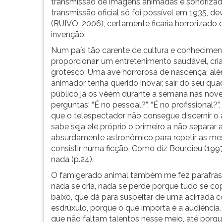
transmissão de imagens animadas e sonorizadas
o
G
transmissão oficial só foi possível em 1935, d
americano
(primeira
(RUIVO, 2006), certamente ficaria horrorizad
Andy
tecla
invenção.
Warhol
à
Num país tão carente de cultura e conheciment
profetizou
direita
proporciona
r
um entretenimento saudável, criat
que
do
grotesco: Uma ave horrorosa de nascença, além
um
F).
animador tenha querido inovar, sair do seu q
dia
Para
público já os vêem durante a semana nas novela
todos
ir
perguntas: “É no pessoal?”, “É no profissional?”
teriam
ao
que o telespectador não consegue discernir o
dir
menu
sabe seja ele próprio o primeiro a não separar 
principal
absurdamente astronômico para repetir as me
pressione
consistir numa ficção. Como diz Bourdieu (1997
a
nada (p.24).
tecla
J
O
famigerado animal também me fez parafrasear 
e
nada se cria, nada se perde porque tudo se cop
depois
baixo, que dá para suspeitar de uma acirrada 
F.
esdrúxulo, porque o que importa é a audiência.
Pressione
que não faltam talentos nesse meio, até porque