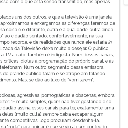
misso com o que está sendo transmitido, mas apenas
lados uns dos outros, e que a televisão é uma janela
os aproximamos e enxergamos as diferenças teremos de
 coisa é o diferente, outra é a qualidade, outra ainda
do” ao cidadão sentado, confortavelmente, na sua
empo recorde, e de realidades que nunca ele estaria
in
lizada da Televisão deixa muito a desejar. O público
e a TV a cabo também é indigesta. Num desses canais,
 críticas idiotas à programação do próprio canal, e às
s telefonam. Num outro segmento dessa emissora,
s do grande público falam e se atropelam falando
imento. Mas, se dão ao luxo de “vomitarem”,
diosas, agressivas, pornográficas e obscenas, embora
izer: “É muito simples, quem não tiver gostando é só
 cidadão assina esses canais para ter, exatamente, uma
 delas (muito culta) sempre deixa escapar algum
mente competitivas, logo procuram desdenhá-la.
 “roda” para opinar, é que se viu algum conteúdo