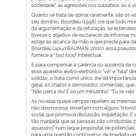
sociedade”, as agressões nos subúrbios ou a vio
Quanto se trata de opinar, raramente, são os
seu domínio. Bourdieu (1998) crê que todo mund
da argumentação e da refutação, se estendesse
tivesse o objetivo de esclarecer, de informar
esteja ao alcance da mão e que preste para dá
Bourdieu (
apud
BAUMAN, 2000), essa pseudoco
fornece a “
fast food
” intelectual.
E para compensar à carência ou ausência de 
esse aparelho eletro-eletrônico “vê” e “fala”
dir
solidão, o trata como único, lhe dá importância
geral, os chatos e demorados comerciais, que el
“Não perca viu! É só um minutinho”, “Eu te vejo
As novelas quase sempre repetem as mesmas h
não desmoronar, enxertam com alguns “monst
social que promova discussão, inquietação. E 
tão manjada que as pessoas são conduzidas pa
assassino” num leque proposital de potencia
para uma questão controversa, de imediato um 