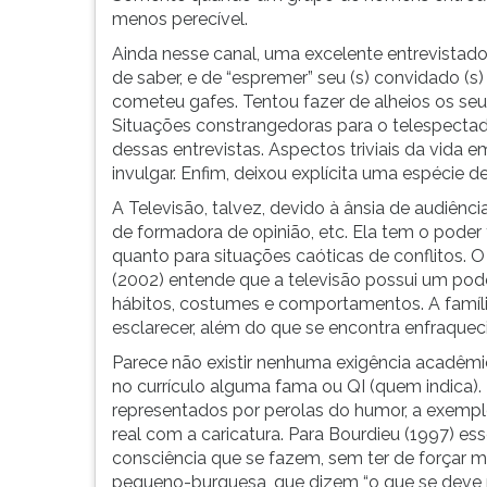
menos perecível.
Ainda nesse canal, uma excelente entrevistado
de saber, e de “espremer” seu (s) convidado (
cometeu gafes. Tentou fazer de alheios os seus
Situações constrangedoras para o telespectado
dessas entrevistas. Aspectos triviais da vid
invulgar. Enfim, deixou explícita uma espécie 
A Televisão, talvez, devido à ânsia de audiênc
de formadora de opinião, etc. Ela tem o poder 
quanto para situações caóticas de conflitos. O 
(2002) entende que a televisão possui um pod
hábitos, costumes e comportamentos. A famíli
esclarecer, além do que se encontra enfraquecid
Parece não existir nenhuma exigência acadêmica
no currículo alguma fama ou QI (quem indica)
representados por perolas do humor, a exemp
real com a caricatura. Para Bourdieu (1997) e
consciência que se fazem, sem ter de forçar 
pequeno-burguesa, que dizem “o que se deve