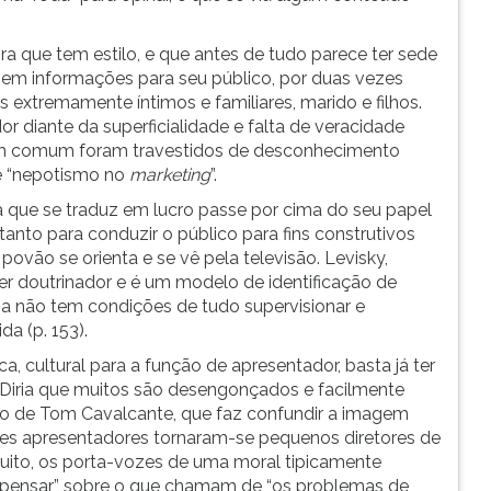
ra que tem estilo, e que antes de tudo parece ter sede
s) em informações para seu público, por duas vezes
 extremamente íntimos e familiares, marido e filhos.
r diante da superficialidade e falta de veracidade
a em comum foram travestidos de desconhecimento
de “nepotismo no
marketing
”.
ia que se traduz em lucro passe por cima do seu papel
tanto para conduzir o público para fins construtivos
povão se orienta e se vê pela televisão. Levisky,
er doutrinador e é um modelo de identificação de
a não tem condições de tudo supervisionar e
a (p. 153).
, cultural para a função de apresentador, basta já ter
. Diria que muitos são desengonçados e facilmente
lo de Tom Cavalcante, que faz confundir a imagem
sses apresentadores tornaram-se pequenos diretores de
muito, os porta-vozes de uma moral tipicamente
 pensar” sobre o que chamam de “os problemas de