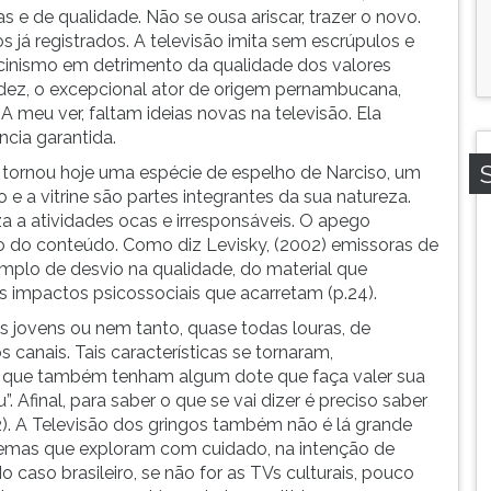
as e de qualidade. Não se ousa ariscar, trazer o novo.
 já registrados. A televisão imita sem escrúpulos e
 cinismo em detrimento da qualidade dos valores
dez, o excepcional ator de origem pernambucana,
A meu ver, faltam ideias novas na televisão. Ela
ncia garantida.
e tornou hoje uma espécie de espelho de Narciso, um
ão e a vitrine são partes integrantes da sua natureza.
a a atividades ocas e irresponsáveis. O apego
do conteúdo. Como diz Levisky, (2002) emissoras de
plo de desvio na qualidade, do material que
 impactos psicossociais que acarretam (p.24).
 jovens ou nem tanto, quase todas louras, de
 canais. Tais características se tornaram,
s que também tenham algum dote que faça valer sua
. Afinal, para saber o que se vai dizer é preciso saber
). A Televisão dos gringos também não é lá grande
temas que exploram com cuidado, na intenção de
aso brasileiro, se não for as TVs culturais, pouco