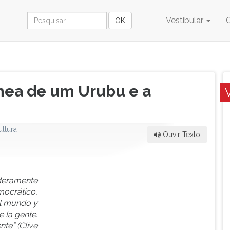
Vestibular
nea de um Urubu e a
ultura
Ouvir Texto
aderamente
ocrático,
el mundo y
 la gente.
nte” (Clive