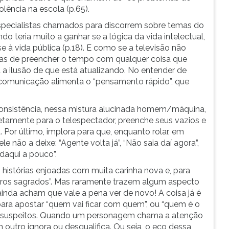
lência na escola (p.65).
 especialistas chamados para discorrem sobre temas do
o teria muito a ganhar se a lógica da vida intelectual,
 à vida pública (p.18). E como se a televisão não
, mas de preencher o tempo com qualquer coisa que
 a ilusão de que está atualizando. No entender de
municação alimenta o “pensamento rápido”, que
consistência, nessa mistura alucinada homem/máquina,
etamente para o telespectador, preenche seus vazios e
. Por último, implora para que, enquanto rolar, em
e não a deixe: “Agente volta já”, “Não saia daí agora”,
 daqui a pouco”.
istórias enjoadas com muita carinha nova e, para
ros sagrados”. Mas raramente trazem algum aspecto
ainda acham que vale a pena ver de novo! A coisa já é
ra apostar “quem vai ficar com quem”, ou “quem é o
is suspeitos. Quando um personagem chama a atenção
outro ignora ou desqualifica. Ou seja, o eco dessa