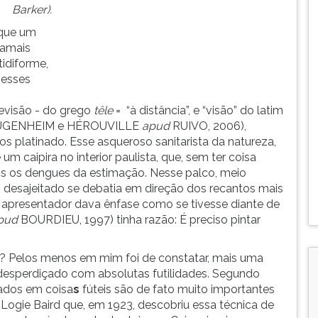
Barker).
 que um
jamais
tidiforme,
nesses
levisão - do grego
têle
= “à distância”, e “visão” do latim
(GOUGENHEIM e HÉROUVILLE
apud
RUIVO, 2006),
s platinado. Esse asqueroso sanitarista da
natureza,
m caipira no interior paulista, que, sem ter coisa
os os dengues da estimação. Nesse palco, meio
, desajeitado se debatia em direção dos recantos mais
o apresentador dava ênfase como se tivesse diante de
pud
BOURDIEU, 1997) tinha razão: É preciso pintar
? Pelos menos em mim foi de constatar, mais uma
 desperdiçado com absolutas futilidades. Segundo
ados em coisa
s
fúteis são de fato muito importantes
n Logie Baird que, em 1923, descobriu essa técnica de