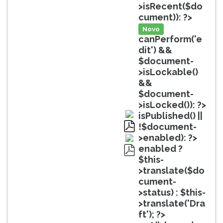
(primeira
>isRecent($do
tecla
cument)): ?>
à
Novo
direita
canPerform('e
do
dit') &&
F).
$document-
Para
>isLockable()
ir
&&
ao
$document-
menu
>isLocked()): ?>
principal
isPublished() ||
pressione
!$document-
a
pdf
>enabled): ?>
tecla
enabled ?
J
$this-
pdf
e
>translate($do
depois
cument-
F.
>status) : $this-
Pressione
>translate('Dra
F
ft'); ?>
para