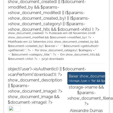
show_document_created) || ($document-
>modified_by && $params-
>show_document_modified) || ($params-
>show_document_created_by) || ($params-
>show_document_category) || ($params-
>show_document_hits && $document->hits) ): ?>
show_document_created): ?>
Publicado em 08 Novembro 2008
show_document_modified && $document->modified_by): ?>
Modificado em 22 Setembro 2011
show_document_created_by &&
$document->created_by): $owner = '
'.$document->getAuthor()-
>getName().'
'; ?>
Por
show_document_category): $category = '
'.$document->category_title.'
'; ?>
Em
show_document_hits &&
$document->hits): ?>
5230 downloads
object('user')->isAuthentic() || $document-
>canPerform('download')): ?>
Alexandre Dumas Fil
Baixar
show_document_size
show_document_description
(
storage_type == 'file' && $para
|| $params-
storage->name &&
>show_document_image): ?>
$params-
show_document_image &&
>show_document_filena
$document->image): ?>
?>
Alexandre Dumas