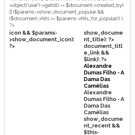
simulados
TAB
>object('user')->getId() == $document->created_by)
comentados.
e
|| ($params->show_document_popular &&
Acessibilidade
depois
($document->hits >= $params->hits_for_popular)) ):
sem
F.
?>
leitor
Para
icon && $params-
show_docume
de
pausar
>show_document_icon):
nt_title): ?>
tela.
a
?>
document_titl
leitura
e_link &&
pressione
$link): ?>
D
Alexandre
(primeira
Dumas Filho - A
tecla
Dama Das
à
Camélias
esquerda
Alexandre
do
Dumas Filho - A
F),
Dama Das
para
Camélias
continuar
show_docume
pressione
nt_recent &&
G
$this-