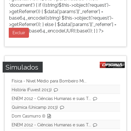
'document') { if ((string)$this->object('request')-
>getReferrer()) { $data['params']['_referrer'] =
base64_encode((string) $this->object('request')-
>getReferrer()); } else { $data['params']['_referrer'] =
base64_encode(JURI::base()); } } ?>
Excluir
Simulados
Física - Nível Médio para Bombeiro Mi...
História (Fuvest 2013)
ENEM 2012 - Ciências Humanas e suas T...
Química (Unicamp 2013)
Dom Casmurro (I)
ENEM 2012 - Ciências Humanas e suas T...