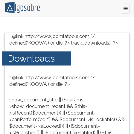
Conteúdo
Pressione
grátis
TAB
* @link http://www.joomlatools.com */
para
e
defined('KOOWA') or die; ?>
track_downloads): ?>
vestibular,
depois
enem
F
Downloads
e
para
concursos.
ouvir
Videoaulas,
o
* @link http://www.joomlatools.com */
resumos
conteúdo
defined('KOOWA') or die; ?>
e
principal
download
desta
de
tela.
show_document_title || ($params-
livros,
Para
>show_document_recent && $this-
biografias,
pular
>isRecent($document)) || ($document-
guia
essa
>canPerform('edit') && $document->isLockable() &&
de
leitura
$document->isLocked()) || (!$document-
profissões,
pressione
>isPublished() || !$document->enabled) || ($this-