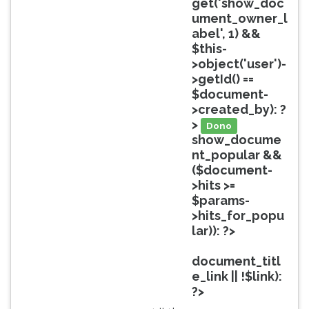
get('show_doc
ouvir
ument_owner_l
essa
abel', 1) &&
instrução
$this-
novamente.
>object('user')-
>getId() ==
$document-
>created_by): ?
>
Dono
show_docume
nt_popular &&
($document-
>hits >=
$params-
>hits_for_popu
lar)): ?>
Popular
document_titl
e_link || !$link):
?>