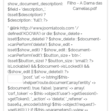
Filho - A Dama das
show_document_description):
Camelias.pdf
$field = 'description_'.
(isset($description) ?
$description : 'full'); ?>
* @link http://www.joomlatools.com */
defined('KOOWA') or die; $show_delete =
isset($show_delete) ? $show_delete : $document-
>canPerform('delete'); $show_edit =
isset($show_edit) ? $show_edit : $document-
>canPerform('edit'); $button_size = 'btn-'.
(isset($button_size) ? $button_size : 'small'); ?>
isLockable() && $document->isLocked()) &&
($show_edit || $show_delete)): ?>
'post', 'url' => (string)$this-
Editar
>helper('route.document',array('entity' =>
$document), true, false), 'params' => array(
'csrf_token' => $this->object('user')->getSession()-
>getToken(), '_action' => 'delete', '_referrer' =>
base64_encode((string) $this->object('request')-
>getUrl()) ) ); if ($this->parameters()->view ==