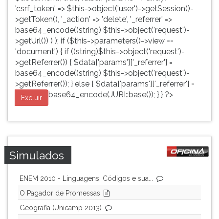
'csrf_token' => $this->object('user')->getSession()-
>getToken(), '_action' => 'delete', '_referrer' =>
base64_encode((string) $this->object('request')-
>getUrl()) ) ); if ($this->parameters()->view ==
'document') { if ((string)$this->object('request')-
>getReferrer()) { $data['params']['_referrer'] =
base64_encode((string) $this->object('request')-
>getReferrer()); } else { $data['params']['_referrer'] =
base64_encode(JURI::base()); } } ?>
Excluir
Simulados
ENEM 2010 - Linguagens, Códigos e sua...
O Pagador de Promessas
Geografia (Unicamp 2013)