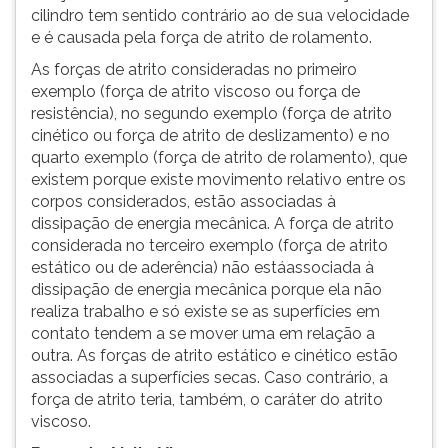
(primeira
cilindro tem sentido contrário ao de sua velocidade
tecla
e é causada pela força de atrito de rolamento.
à
As forças de atrito consideradas no primeiro
direita
exemplo (força de atrito viscoso ou força de
do
resistência), no segundo exemplo (força de atrito
F).
cinético ou força de atrito de deslizamento) e no
Para
quarto exemplo (força de atrito de rolamento), que
ir
existem porque existe movimento relativo entre os
ao
corpos considerados, estão associadas à
menu
dissipação de energia mecânica. A força de atrito
principal
considerada no terceiro exemplo (força de atrito
pressione
estático ou de aderência) não estáassociada à
a
dissipação de energia mecânica porque ela não
tecla
realiza trabalho e só existe se as superfícies em
J
contato tendem a se mover uma em relação a
e
outra. As forças de atrito estático e cinético estão
depois
associadas a superfícies secas. Caso contrário, a
F.
força de atrito teria, também, o caráter do atrito
Pressione
viscoso.
F
para