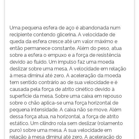
cresce
TAB
até
e
um
depois
valor
F.
Uma pequena esfera de aço é abandonada num
m&...
Para
recipiente contendo glicerina. A velocidade de
pausar
queda da esfera cresce até um valor máximo e
a
então permanece constante. Além do peso, atua
leitura
sobre a esfera o empuxo e a força de resistência
pressione
devido ao fluido. Um impulso faz uma moeda
D
deslizar sobre uma mesa. A velocidade em relação
(primeira
à mesa diminuí até zero. A aceleração da moeda
tecla
tem sentido contrário ao de sua velocidade e é
à
causada pela força de atrito cinético devido à
esquerda
superfície da mesa. Sobre uma caixa em repouso
do
sobre o chão aplica-se uma força horizontal de
F),
pequena intensidade. A caixa não se move. Além
para
dessa força atua, na horizontal, a força de atrito
continuar
estático. Um cilindro rola sem deslizar (rolamento
pressione
puro) sobre uma mesa. A sua velocidade em
G
relação à mesa diminui até zero. A aceleração do