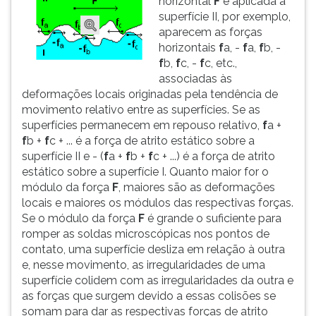
horizontal
F
é aplicada à
superfície II, por exemplo,
aparecem as forças
horizontais
f
a, -
f
a,
f
b, -
f
b,
f
c, -
f
c, etc.,
associadas às
deformações locais originadas pela tendência de
movimento relativo entre as superfícies. Se as
superfícies permanecem em repouso relativo,
f
a +
f
b +
f
c + ... é a força de atrito estático sobre a
superfície II e - (
f
a +
f
b +
f
c + ...) é a força de atrito
estático sobre a superfície I. Quanto maior for o
módulo da força
F
, maiores são as deformações
locais e maiores os módulos das respectivas forças.
Se o módulo da força
F
é grande o suficiente para
romper as soldas microscópicas nos pontos de
contato, uma superfície desliza em relação à outra
e, nesse movimento, as irregularidades de uma
superfície colidem com as irregularidades da outra e
as forças que surgem devido a essas colisões se
somam para dar as respectivas forças de atrito