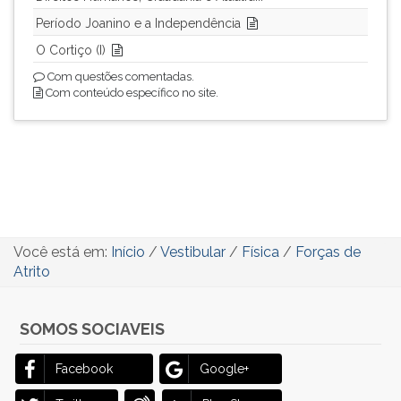
Período Joanino e a Independência
O Cortiço (I)
Com questões comentadas.
Com conteúdo específico no site.
Você está em:
Início
/
Vestibular
/
Física
/
Forças de
Atrito
SOMOS SOCIAVEIS
Facebook
Google+