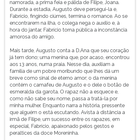
namorada, a prima feia e pálida de Filipe, Joana.
A
ouvir
Durante a estadia, Augusto deve persegui-la e,
essa
Fabrício, fingindo ciúmes, termina o romance. Ao se
instrução
encontrarem na ilha, o colega nega o auxílio e, à
novamente.
hora do jantar, Fabrício torna pública a inconstância
amorosa do amigo.
Mais tarde, Augusto conta a D.Ana que seu coração
já tem dono; uma menina que, por acaso, encontrou
aos 13 anos, numa praia. Nesse dia, auxiliam a
família de um pobre moribundo que lhes dá um
breve como sinal de eterno amor; o da menina
contém o camafeu de Augusto e o dele o botão de
esmeralda da garota. O rapaz não a esquece e,
como não sabe seu nome, passa a tratá-la por
minha mulher. Enquanto narra a história, pressente
que alguém o está escutando. Avista à distância a
irmã de Filipe, um sucesso entre os rapazes, em
especial, Fabrício, apaixonado pelos gestos e
peraltices da doce Moreninha.