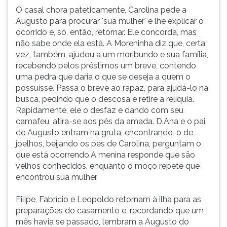
O casal chora pateticamente, Carolina pede a
Augusto para procurar 'sua mulher' e lhe explicar o
ocorrido e, só, então, retornar. Ele concorda, mas
não sabe onde ela está. A Moreninha diz que, certa
vez, também, ajudou a um moribundo e sua família,
recebendo pelos préstimos um breve, contendo
uma pedra que daria o que se deseja a quem o
possuísse. Passa o breve ao rapaz, para ajudá-lo na
busca, pedindo que o descosa e retire a relíquia.
Rapidamente, ele o desfaz e dando com seu
camafeu, atira-se aos pés da amada. D.Ana e o pai
de Augusto entram na gruta, encontrando-o de
joelhos, beijando os pés de Carolina, perguntam o
que está ocorrendo.A menina responde que são
velhos conhecidos, enquanto o moço repete que
encontrou sua mulher.
Filipe, Fabrício e Leopoldo retornam à ilha para as
preparações do casamento e, recordando que um
mês havia se passado, lembram a Augusto do