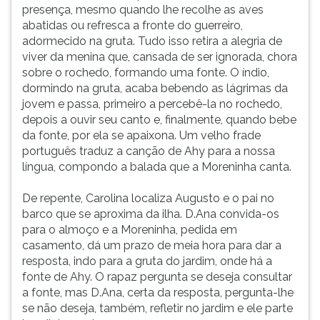
presença, mesmo quando lhe recolhe as aves
abatidas ou refresca a fronte do guerreiro,
adormecido na gruta. Tudo isso retira a alegria de
viver da menina que, cansada de ser ignorada, chora
sobre o rochedo, formando uma fonte. O índio,
dormindo na gruta, acaba bebendo as lágrimas da
jovem e passa, primeiro a percebê-la no rochedo,
depois a ouvir seu canto e, finalmente, quando bebe
da fonte, por ela se apaixona. Um velho frade
português traduz a canção de Ahy para a nossa
língua, compondo a balada que a Moreninha canta.
De repente, Carolina localiza Augusto e o pai no
barco que se aproxima da ilha. D.Ana convida-os
para o almoço e a Moreninha, pedida em
casamento, dá um prazo de meia hora para dar a
resposta, indo para a gruta do jardim, onde há a
fonte de Ahy. O rapaz pergunta se deseja consultar
a fonte, mas D.Ana, certa da resposta, pergunta-lhe
se não deseja, também, refletir no jardim e ele parte