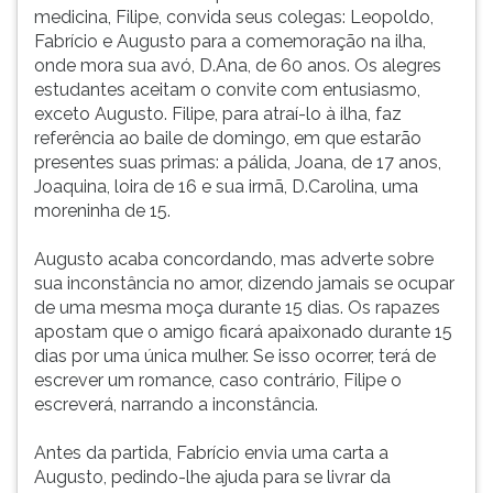
dramaturgo
(primeira
medicina, Filipe, convida seus colegas: Leopoldo,
e
tecla
Fabrício e Augusto para a comemoração na ilha,
romancista,
à
onde mora sua avó, D.Ana, de 60 anos. Os alegres
obtendo
direita
estudantes aceitam o convite com entusiasmo,
destaque
do
exceto Augusto. Filipe, para atraí-lo à ilha, faz
literário
F).
referência ao baile de domingo, em que estarão
com
Para
presentes suas primas: a pálida, Joana, de 17 anos,
este
ir
Joaquina, loira de 16 e sua irmã, D.Carolina, uma
último
ao
moreninha de 15.
gênero.
menu
Fundou,
principal
Augusto acaba concordando, mas adverte sobre
em
pressione
sua inconstância no amor, dizendo jamais se ocupar
1849,
a
de uma mesma moça durante 15 dias. Os rapazes
a
tecla
apostam que o amigo ficará apaixonado durante 15
'Revista
J
dias por uma única mulher. Se isso ocorrer, terá de
Guanabara',
e
escrever um romance, caso contrário, Filipe o
juntamente
depois
escreverá, narrando a inconstância.
com
F.
Gonçalves
Pressione
Antes da partida, Fabrício envia uma carta a
Dias
F
Augusto, pedindo-lhe ajuda para se livrar da
e
para