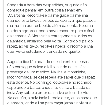
Chegada a hora das despedidas, Augusto não
consegue pensar em outra coisa senão em
D.Carolina. Recorda-se da meiguice da menina,
quando esta lavava os pés da escrava, que passou
mal na ilha por ter bebido além da conta. Retorna
no domingo, acertando novo encontro para o final
da semana. A Moreninha corresponde a todos os
galanteios, ansiando pela volta. Contudo o pai do
rapaz, ao visitá-lo, resolve impedir o retorno à ilha;
quer vê-lo estudando, trancado no quarto.
Augusto fica tão abatido que, durante a semana,
não consegue deixar o leito, sendo necessária a
presença de um médico. Na ilha, a Moreninha,
inconformada, se desespera até saber que o rapaz
está doente. No domingo, coloca-se no rochedo,
esperando o barco, enquanto canta a balada da
índia Ahy sobre o amor da nativa pelo índio Aiotin.
Na canção, a bela índia tamoia de 15 anos narra que
o amado, vindo à ilha para caçar, jamais nota sua