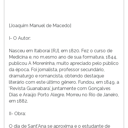
no
TAB
m,esmo
e
ano
depois
de
F.
[Joaquim Manuel de Macedo]
sua
Para
formatura,
pausar
I- O Autor:
1844,
a
publicou
leitura
Nasceu em Itaboraí [RJ], em 1820. Fez o curso de
A
pressione
Medicina e, no m,esmo ano de sua formatura, 1844,
Moreninha,
D
publicou A Moreninha, muito apreciado pelo público
muito
(primeira
da época. Foi jornalista, professor secundário,
apreciado
tecla
dramaturgo e romancista, obtendo destaque
pelo
à
literário com este último gênero. Fundou, em 1849, a
público
esquerda
'Revista Guanabara', juntamente com Gonçalves
da
do
Dias e Araújo Porto Alegre. Morreu no Rio de Janeiro,
época.
F),
em 1882.
Foi
para
jornalista,
continuar
II- Obra:
professor
pressione
secundário,
G
O dia de Sant'Ana se aproxima e o estudante de