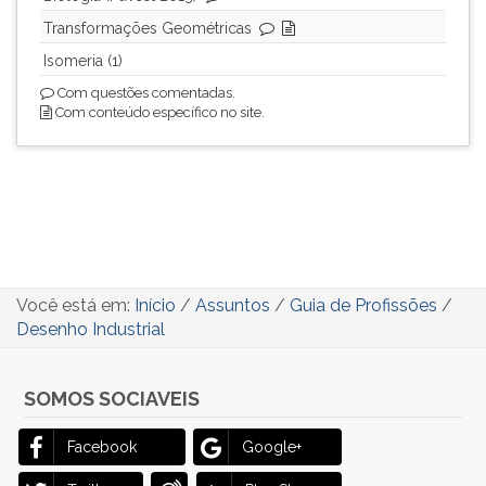
Transformações Geométricas
Isomeria (1)
Com questões comentadas.
Com conteúdo específico no site.
Você está em:
Início
/
Assuntos
/
Guia de Profissões
/
Desenho Industrial
SOMOS SOCIAVEIS
Facebook
Google+