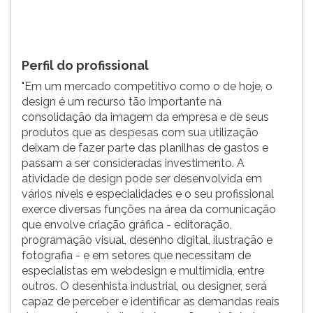
TAB
e
depois
F.
Perfil do profissional
Para
"Em um mercado competitivo como o de hoje, o
pausar
design é um recurso tão importante na
a
consolidação da imagem da empresa e de seus
leitura
produtos que as despesas com sua utilização
pressione
deixam de fazer parte das planilhas de gastos e
D
passam a ser consideradas investimento. A
(primeira
atividade de design pode ser desenvolvida em
tecla
vários níveis e especialidades e o seu profissional
à
exerce diversas funções na área da comunicação
esquerda
que envolve criação gráfica - editoração,
do
programação visual, desenho digital, ilustração e
F),
fotografia - e em setores que necessitam de
para
especialistas em webdesign e multimídia, entre
continuar
outros. O desenhista industrial, ou designer, será
pressione
capaz de perceber e identificar as demandas reais
G