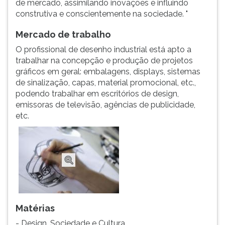
de mercado, assimilando inovações e influindo
(primeira
construtiva e conscientemente na sociedade. "
tecla
à
Mercado de trabalho
direita
do
O profissional de desenho industrial está apto a
F).
trabalhar na concepção e produção de projetos
Para
gráficos em geral: embalagens, displays, sistemas
ir
de sinalização, capas, material promocional, etc.,
ao
podendo trabalhar em escritórios de design,
menu
emissoras de televisão, agências de publicidade,
principal
etc.
pressione
a
tecla
J
e
depois
F.
Pressione
Matérias
F
- Design, Sociedade e Cultura
para