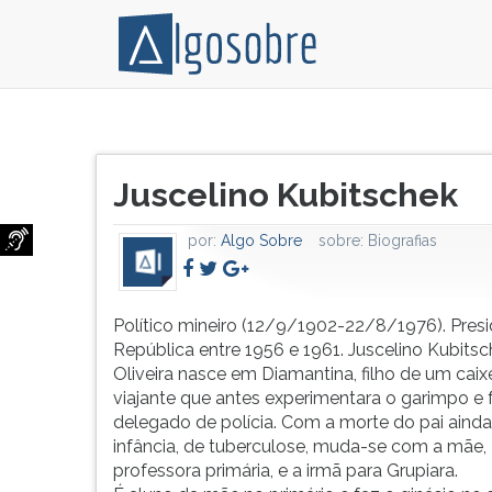
Político
Pressione
mineiro
TAB
Título
(12/9/1902-
e
Juscelino Kubitschek
do
22/8/1976).
depois
artigo:
Presidente
F
por:
Algo Sobre
sobre:
Biografias
da
para
República
ouvir
entre
o
1956
conteúdo
Político mineiro (12/9/1902-22/8/1976). Pres
e
principal
República entre 1956 e 1961. Juscelino Kubits
1961.
desta
Oliveira nasce em Diamantina, filho de um caix
Juscelino
tela.
viajante que antes experimentara o garimpo e 
Kubitschek
Para
delegado de polícia. Com a morte do pai ainda
de
pular
infância, de tuberculose, muda-se com a mãe,
Oliveira
essa
professora primária, e a irmã para Grupiara.