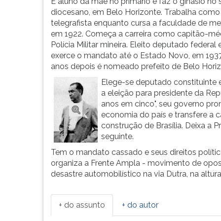
nasce
leitura
É aluno da mãe no primário e faz o ginásio no 
em
pressione
diocesano, em Belo Horizonte. Trabalha como
Diamantina,...
TAB
telegrafista enquanto cursa a faculdade de me
e
em 1922. Começa a carreira como capitão-mé
depois
Polícia Militar mineira. Eleito deputado federal
F.
exerce o mandato até o Estado Novo, em 1937
Para
anos depois é nomeado prefeito de Belo Horiz
pausar
Elege-se deputado constituinte
a
a eleição para presidente da Re
leitura
anos em cinco", seu governo pro
pressione
economia do país e transfere a c
D
construção de Brasília. Deixa a 
(primeira
seguinte.
tecla
Tem o mandato cassado e seus direitos políti
à
organiza a Frente Ampla - movimento de opos
esquerda
desastre automobilístico na via Dutra, na altu
do
F),
para
+ do assunto
+ do autor
continuar
pressione