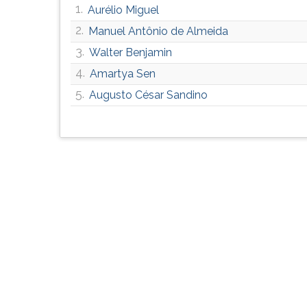
1.
Aurélio Miguel
G
(primeira
2.
Manuel Antônio de Almeida
tecla
3.
Walter Benjamin
à
direita
4.
Amartya Sen
do
5.
Augusto César Sandino
F).
Para
ir
ao
menu
principal
pressione
a
tecla
J
e
depois
F.
Pressione