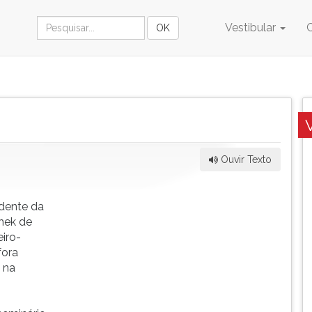
Vestibular
Ouvir Texto
idente da
chek de
eiro-
fora
 na