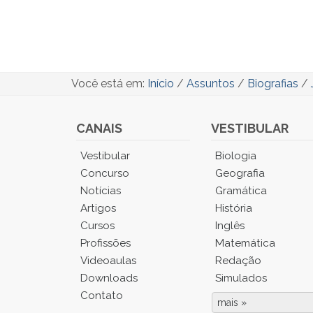
Você está em:
Início
/
Assuntos
/
Biografias
/
CANAIS
VESTIBULAR
Você
Vestibular
Biologia
está
Concurso
Geografia
no
Notícias
Gramática
Menu
Artigos
História
Principal.
Cursos
Inglês
Pressione
TAB
Profissões
Matemática
e
Videoaulas
Redação
depois
Downloads
Simulados
F
Contato
para
mais »
Fim