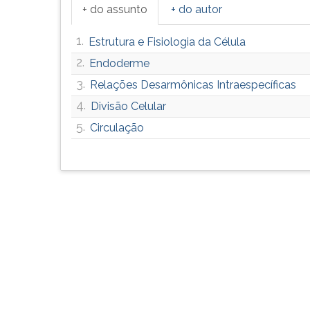
F
+ do assunto
+ do autor
para
ouvir
1.
Estrutura e Fisiologia da Célula
essa
2.
Endoderme
instrução
novamente.
3.
Relações Desarmônicas Intraespecíficas
4.
Divisão Celular
5.
Circulação