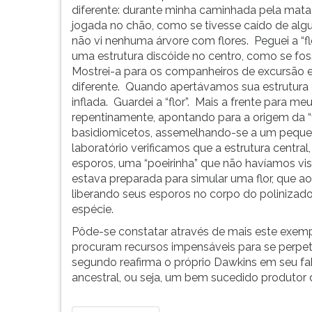
diferente: durante minha caminhada pela mata e
G
jogada no chão, como se tivesse caído de alg
(primeira
não vi nenhuma árvore com flores. Peguei a “fl
tecla
uma estrutura discóide no centro, como se fos
à
Mostrei-a para os companheiros de excursão e
direita
diferente. Quando apertávamos sua estrutura 
do
inflada. Guardei a “flor”. Mais a frente para 
F).
repentinamente, apontando para a origem da “f
Para
basidiomicetos, assemelhando-se a um pequeno 
ir
laboratório verificamos que a estrutura centr
ao
esporos, uma “poeirinha” que não havíamos vi
menu
estava preparada para simular uma flor, que ao
principal
liberando seus esporos no corpo do polinizado
pressione
espécie.
a
tecla
Pôde-se constatar através de mais este exemp
J
procuram recursos impensáveis para se perpet
e
segundo reafirma o próprio Dawkins em seu fab
depois
ancestral, ou seja, um bem sucedido produtor d
F.
Pressione