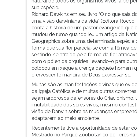
la,
leitura
natural de todos os organismos vivos: a perp
instigando
pressione
sua espécie.
pesquisadores
TAB
Richard Dawkins em seu livro “O rio que saía d
e
e
uma visão darwiniana da vida” (Editora Rocco,
cientistas...
depois
conta a história de um pastor evangélico que e
F.
mudou de rumo quando leu um artigo da Nati
Para
Geographics sobre uma determinada espécie 
pausar
forma que sua flor parecia-se com a fêmea d
a
sentindo-se atraído pela forma da flor atracava
leitura
com o pólen da orquídea, levando-o para outra 
pressione
colocou em xeque a crença daquele homem que, 
D
efervescente maneira de Deus expressar-se.
(primeira
Muitas são as manifestações divinas que evi
tecla
da Igreja Católica e de muitas outras corrente
à
sejam ardorosos defensores do Criacionismo, u
esquerda
imutabilidade dos seres vivos, mesmo contes
do
visão de Darwin sobre as mudanças empreendi
F),
adaptarem ao meio ambiente.
para
Recentemente tive a oportunidade de estar co
continuar
Mestrado no Parque Zoobotânico de Teresina e
pressione