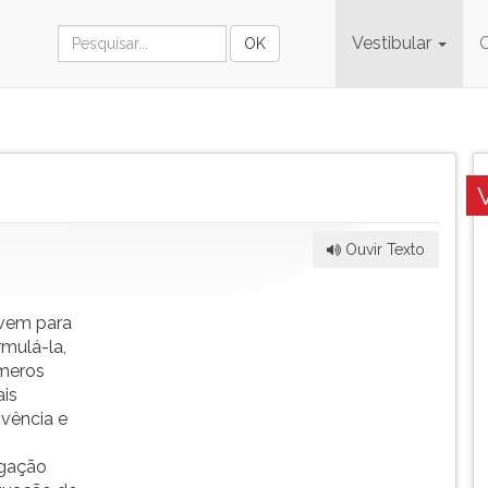
Vestibular
Ouvir Texto
rvem para
mulá-la,
úmeros
ais
ivência e
igação