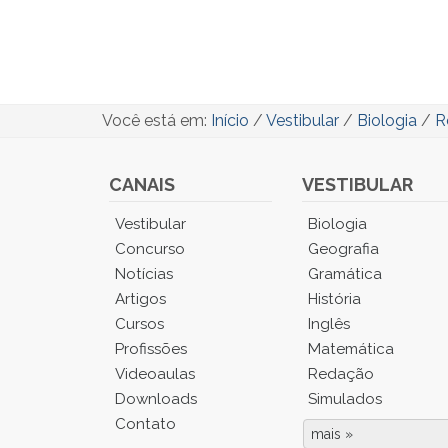
Você está em:
Início
/
Vestibular
/
Biologia
/
R
CANAIS
VESTIBULAR
Você
Vestibular
Biologia
está
Concurso
Geografia
no
Notícias
Gramática
Menu
Artigos
História
Principal.
Cursos
Inglês
Pressione
TAB
Profissões
Matemática
e
Videoaulas
Redação
depois
Downloads
Simulados
F
Contato
para
mais »
Fim