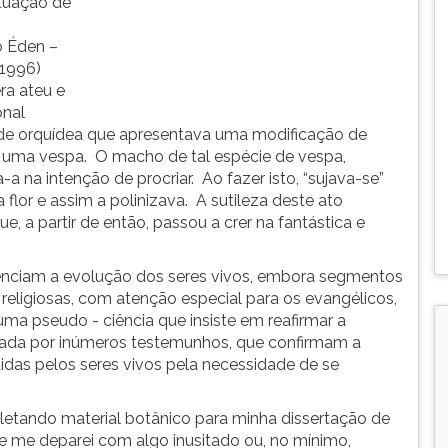
etuação de
o Éden –
 1996)
ra ateu e
onal
de orquídea que apresentava uma modificação de
e uma vespa. O macho de tal espécie de vespa,
-a na intenção de procriar. Ao fazer isto, “sujava-se”
flor e assim a polinizava. A sutileza deste ato
a partir de então, passou a crer na fantástica e
denciam a evolução dos seres vivos, embora segmentos
s religiosas, com atenção especial para os evangélicos,
ma pseudo - ciência que insiste em reafirmar a
tada por inúmeros testemunhos, que confirmam a
das pelos seres vivos pela necessidade de se
letando material botânico para minha dissertação de
 me deparei com algo inusitado ou, no mínimo,