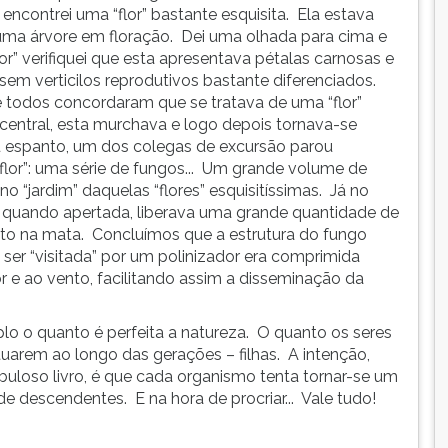
ncontrei uma “flor” bastante esquisita. Ela estava
uma árvore em floração. Dei uma olhada para cima e
or” verifiquei que esta apresentava pétalas carnosas e
sem verticilos reprodutivos bastante diferenciados.
 todos concordaram que se tratava de uma “flor”
central, esta murchava e logo depois tornava-se
meu espanto, um dos colegas de excursão parou
lor”: uma série de fungos... Um grande volume de
“jardim” daquelas “flores” esquisitíssimas. Já no
al, quando apertada, liberava uma grande quantidade de
sto na mata. Concluímos que a estrutura do fungo
 ser “visitada” por um polinizador era comprimida
r e ao vento, facilitando assim a disseminação da
lo o quanto é perfeita a natureza. O quanto os seres
uarem ao longo das gerações – filhas. A intenção,
uloso livro, é que cada organismo tenta tornar-se um
e descendentes. E na hora de procriar... Vale tudo!