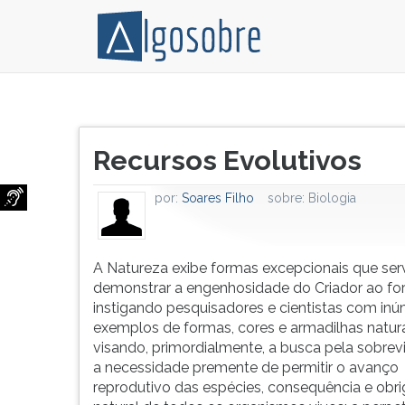
A
Pressione
Natureza
TAB
Título
exibe
e
Recursos Evolutivos
do
formas
depois
artigo:
excepcionais
F
por:
Soares Filho
sobre:
Biologia
que
para
servem
ouvir
para
o
demonstrar
conteúdo
A Natureza exibe formas excepcionais que se
a
principal
demonstrar a engenhosidade do Criador ao for
engenhosidade
desta
instigando pesquisadores e cientistas com in
do
tela.
exemplos de formas, cores e armadilhas natur
Criador
Para
visando, primordialmente, a busca pela sobrev
ao
pular
a necessidade premente de permitir o avanço
formulá-
essa
reprodutivo das espécies, consequência e obr