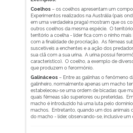
F
para
Coelhos
– os coelhos apresentam um comport
ouvir
Experimentos realizados na Austrália (país on
essa
em uma verdadeira praga) mostram que os coel
instrução
outros coelhos da mesma espécie. O territór
novamente.
território a coelha - líder fica com o ninho ma
com a finalidade de procriação. As fêmeas su
suscetíveis a enchentes e a ação dos predado
sua clã com a sua urina. A urina possui ferorm
característico). O coelho, a exemplo de diver
que produzem o ferormônio.
Galináceos
– Entre as galinhas o fenômeno d
galinheiro, normalmente apenas um macho tem 
estabeleceu-se uma ordem de bicadas que ma
quais fêmeas são superiores ou preteridas. 
macho é introduzido há uma luta pelo domínio 
machos. Entretanto, quando um dos animais d
do macho - líder, observando-se, inclusive 