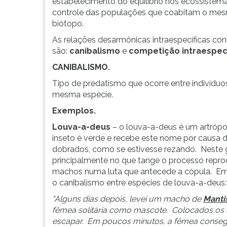
leitura
estabelecimento do equilíbrio nos ecossistema
pressione
controle das populações que coabitam o me
TAB
biótopo.
e
As relações desarmônicas intraespecíficas co
depois
são:
canibalismo
e
competição intraespecí
F.
CANIBALISMO.
Para
pausar
Tipo de predatismo que ocorre entre indivíduo
a
mesma espécie.
leitura
Exemplos.
pressione
D
Louva-a-deus
– o louva-a-deus é um artrópod
(primeira
inseto é verde e recebe este nome por causa d
tecla
dobrados, como se estivesse rezando. Neste 
à
principalmente no que tange o processo repr
esquerda
machos numa luta que antecede a cópula. Em
do
o canibalismo entre espécies de louva-a-deus:
F),
“Alguns dias depois, levei um macho de
Mantis
para
fêmea solitária como mascote. Colocados os
continuar
escapar. Em poucos minutos, a fêmea consegui
pressione