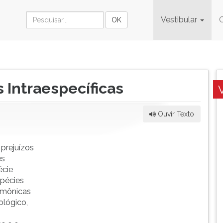
Vestibular
Intraespecíficas
Ouvir Texto
prejuízos
es
écie
spécies
armônicas
ológico,