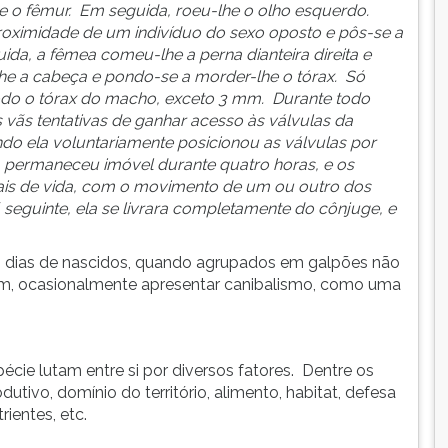
a e o fêmur. Em seguida, roeu-lhe o olho esquerdo.
proximidade de um indivíduo do sexo oposto e pôs-se a
ida, a fêmea comeu-lhe a perna dianteira direita e
he a cabeça e pondo-se a morder-lhe o tórax. Só
odo o tórax do macho, exceto 3 mm. Durante todo
 vãs tentativas de ganhar acesso às válvulas da
o ela voluntariamente posicionou as válvulas por
a permaneceu imóvel durante quatro horas, e os
ais de vida, com o movimento de um ou outro dos
 seguinte, ela se livrara completamente do cônjuge, e
m dias de nascidos, quando agrupados em galpões não
em, ocasionalmente apresentar canibalismo, como uma
cie lutam entre si por diversos fatores. Dentre os
dutivo, domínio do território, alimento, habitat, defesa
rientes, etc.