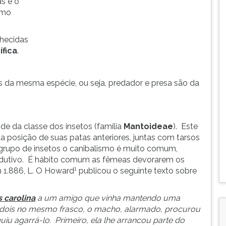
s e o
smo
nhecidas
fica
.
s da mesma espécie, ou seja, predador e presa são da
e da classe dos insetos (família
Mantoideae
). Este
a posição de suas patas anteriores, juntas com tarsos
grupo de insetos o canibalismo é muito comum,
odutivo. É hábito comum as fêmeas devorarem os
1
 1.886, L. O Howard
publicou o seguinte texto sobre
 carolina
a um amigo que vinha mantendo uma
 dois no mesmo frasco, o macho, alarmado, procurou
u agarrá-lo. Primeiro, ela lhe arrancou parte do