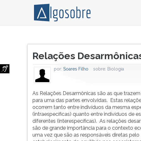
As
Pressione
Relações
TAB
Título
Desarmônicas
e
Relações Desarmônicas 
do
são
depois
artigo:
as
F
por:
Soares Filho
sobre:
Biologia
que
para
trazem
ouvir
prejuízos
o
para
conteúdo
As Relações Desarmônicas são as que trazem 
uma
principal
para uma das partes envolvidas. Estas relaçõ
das
desta
ocorrem tanto entre indivíduos da mesma esp
partes
tela.
(intraespecíficas) quanto entre indivíduos de e
envolvidas.
Para
diferentes (interespecíficas). As relações des
Estas
pular
são de grande importância para o contexto ec
relaç&otild...
essa
uma vez que são as responsáveis diretas pelo