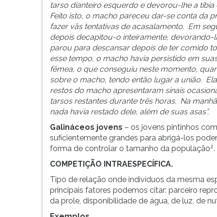
tarso dianteiro esquerdo e devorou-lhe a tíbi
G
Feito isto, o macho pareceu dar-se conta da 
(primeira
fazer vãs tentativas de acasalamento. Em segu
tecla
depois decapitou-o inteiramente, devorando-l
à
parou para descansar depois de ter comido t
direita
esse tempo, o macho havia persistido em suas
do
fêmea, o que conseguiu neste momento, quand
F).
sobre o macho, tendo então lugar a união. El
Para
restos do macho apresentaram sinais ocasion
ir
tarsos restantes durante três horas. Na manhã
ao
nada havia restado dele, além de suas asas”.
menu
principal
Galináceos jovens
– os jovens pintinhos co
pressione
suficientemente grandes para abrigá-los pod
a
2
forma de controlar o tamanho da população
.
tecla
COMPETIÇÃO INTRAESPECÍFICA.
J
e
Tipo de relação onde indivíduos da mesma espé
depois
principais fatores podemos citar: parceiro repro
F.
da prole, disponibilidade de água, de luz, de nut
Pressione
Exemplos.