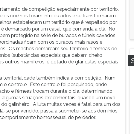
amento de competição especialmente por território.
de os coelhos foram introduzidos e se transformaram
hos estabelecem um território que é respeitado por
io é demarcado por um casal, que comanda a clã. No
is bem protegido na série de buracos e túneis cavados
bordinadas ficam com os buracos mais rasos e
res. Os machos demarcam seu território e fêmeas de
ônios (substâncias especiais que deixam cheiro
sos outros mamíferos, é dotado de glândulas especiais
a territorialidade também indica a competição. Num
o controle. Este controle foi pesquisado, onde
cho e fêmeas trocam durante o dia, determinando
Em algumas situações experimentais, quando um novo
do galinheiro. A luta muitas vezes é fatal para um dos
á-se por vencido, passa a submeter-se aos domínios
um comportamento homossexual do perdedor.