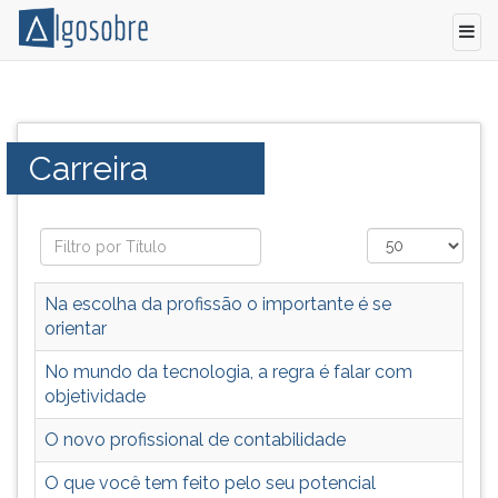
Artigos
Pressione
com
TAB
dicas
e
Categoria:
Carreira
para
depois
dar
F
inicio
para
ou
ouvir
alavancar
o
sua
conteúdo
Na escolha da profissão o importante é se
carreira.
principal
orientar
Descubra
desta
Qual
tela.
No mundo da tecnologia, a regra é falar com
é
Para
objetividade
a
pular
O novo profissional de contabilidade
sua
essa
Vocação,
leitura
O que você tem feito pelo seu potencial
Vença
pressione