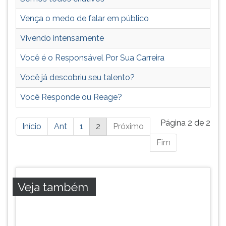
ouvir
Vença o medo de falar em público
essa
instrução
Vivendo intensamente
novamente.
Você é o Responsável Por Sua Carreira
Você já descobriu seu talento?
Você Responde ou Reage?
Está
Página 2 de 2
Início
Ant
1
2
Próximo
página
Fim
possui
mais
resultados,
pressione
Veja também
tab
e
ENTER
para