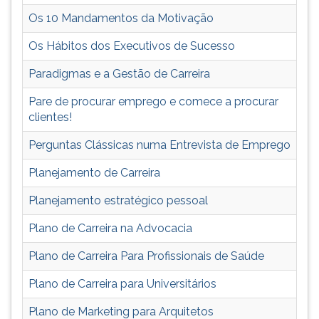
o
TAB
Os 10 Mandamentos da Motivação
medo
e
de
depois
Os Hábitos dos Executivos de Sucesso
falar
F.
em
Para
Paradigmas e a Gestão de Carreira
público,
pausar
Pare de procurar emprego e comece a procurar
Como
a
clientes!
Vencer
leitura
uma
pressione
Perguntas Clássicas numa Entrevista de Emprego
Entrevista
D
de
(primeira
Planejamento de Carreira
Emprego,
tecla
Competências.
à
Planejamento estratégico pessoal
esquerda
Plano de Carreira na Advocacia
do
F),
Plano de Carreira Para Profissionais de Saúde
para
continuar
Plano de Carreira para Universitários
pressione
G
Plano de Marketing para Arquitetos