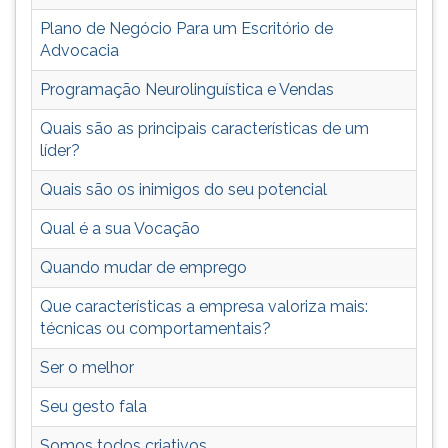
(primeira
Plano de Negócio Para um Escritório de
tecla
Advocacia
à
direita
Programação Neurolinguística e Vendas
do
F).
Quais são as principais características de um
Para
líder?
ir
ao
Quais são os inimigos do seu potencial
menu
principal
Qual é a sua Vocação
pressione
Quando mudar de emprego
a
tecla
Que características a empresa valoriza mais:
J
técnicas ou comportamentais?
e
depois
Ser o melhor
F.
Pressione
Seu gesto fala
F
Somos todos criativos
para