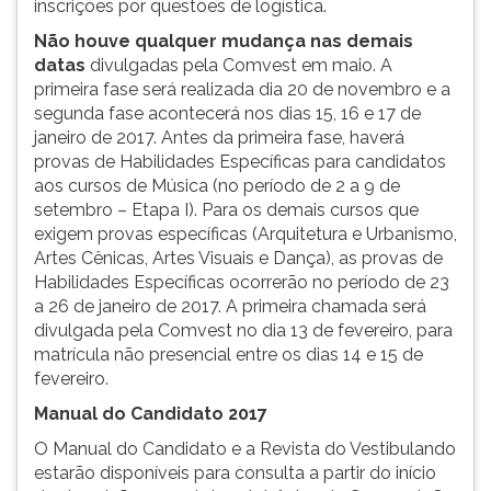
inscrições por questões de logística.
(primeira
tecla
Não houve qualquer mudança nas demais
à
datas
divulgadas pela Comvest em maio. A
direita
primeira fase será realizada dia 20 de novembro e a
do
segunda fase acontecerá nos dias 15, 16 e 17 de
F).
janeiro de 2017. Antes da primeira fase, haverá
Para
provas de Habilidades Específicas para candidatos
ir
aos cursos de Música (no período de 2 a 9 de
ao
setembro – Etapa I). Para os demais cursos que
menu
exigem provas específicas (Arquitetura e Urbanismo,
principal
Artes Cênicas, Artes Visuais e Dança), as provas de
pressione
Habilidades Específicas ocorrerão no período de 23
a
a 26 de janeiro de 2017. A primeira chamada será
tecla
divulgada pela Comvest no dia 13 de fevereiro, para
J
matrícula não presencial entre os dias 14 e 15 de
e
fevereiro.
depois
Manual do Candidato 2017
F.
Pressione
O Manual do Candidato e a Revista do Vestibulando
F
estarão disponíveis para consulta a partir do início
para