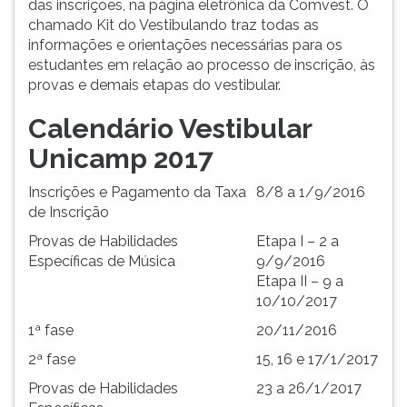
das inscrições, na página eletrônica da Comvest. O
ouvir
chamado Kit do Vestibulando traz todas as
essa
informações e orientações necessárias para os
instrução
estudantes em relação ao processo de inscrição, às
novamente.
provas e demais etapas do vestibular.
Calendário Vestibular
Unicamp 2017
Inscrições e Pagamento da Taxa
8/8 a 1/9/2016
de Inscrição
Provas de Habilidades
Etapa I – 2 a
Específicas de Música
9/9/2016
Etapa II – 9 a
10/10/2017
1ª fase
20/11/2016
2ª fase
15, 16 e 17/1/2017
Provas de Habilidades
23 a 26/1/2017