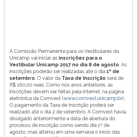
16
TAB
e
e
17
depois
de
F.
janeiro
Para
de
pausar
2017.
a
A Comissão Permanente para os Vestibulares da
leitura
Unicamp vai iniciar as
inscrições para o
pressione
Vestibular Unicamp 2017 no dia 8 de agosto
. As
D
inscrições poderão ser realizadas até o dia
1º de
(primeira
setembro
. O valor da
Taxa de Inscrição
será de
tecla
R$ 160,00 reais. Como nos anos anteriores, as
à
inscrições devem ser feitas pela internet, na página
esquerda
eletrônica da Comvest (
www.comvest.unicamp.br
).
do
O pagamento da Taxa de Inscrição poderá ser
F),
realizado até o dia 2 de setembro. A Comvest havia
para
divulgado anteriormente a data de abertura do
continuar
processo de inscrição como sendo dia 1º de
pressione
agosto, mas alterou em uma semana o início das
G