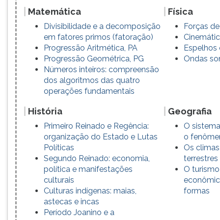
Matemática
Física
Divisibilidade e a decomposição
Forças de 
em fatores primos (fatoração)
Cinemáti
Progressão Aritmética, PA
Espelhos 
Progressão Geométrica, PG
Ondas so
Números inteiros: compreensão
dos algoritmos das quatro
operações fundamentais
História
Geografia
Primeiro Reinado e Regência:
O sistema 
organização do Estado e Lutas
o fenôm
Políticas
Os climas
Segundo Reinado: economia,
terrestres
política e manifestações
O turismo
culturais
econômica
Culturas indígenas: maias,
formas
astecas e incas
Período Joanino e a