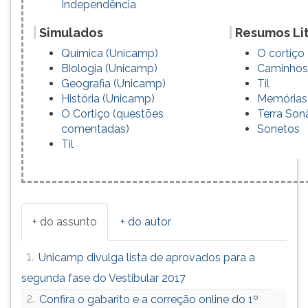
Independência
Simulados
Resumos Lit
Química (Unicamp)
O cortiço
Biologia (Unicamp)
Caminhos
Geografia (Unicamp)
Til
História (Unicamp)
Memórias (
O Cortiço (questões
Terra So
comentadas)
Sonetos
Til
+ do assunto
+ do autor
1.
Unicamp divulga lista de aprovados para a
segunda fase do Vestibular 2017
2.
Confira o gabarito e a correção online do 1º