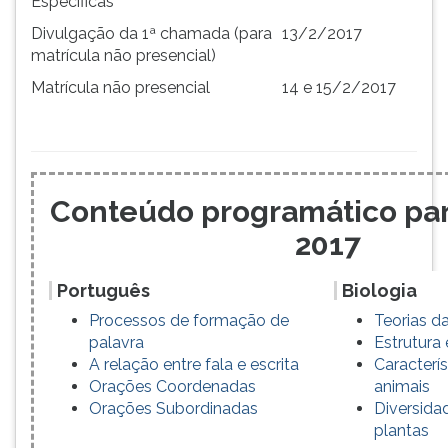
Específicas
Divulgação da 1ª chamada (para
13/2/2017
matrícula não presencial)
Matrícula não presencial
14 e 15/2/2017
Conteúdo programático pa
2017
Português
Biologia
Processos de formação de
Teorias d
palavra
Estrutura 
A relação entre fala e escrita
Caracterís
Orações Coordenadas
animais
Orações Subordinadas
Diversida
plantas