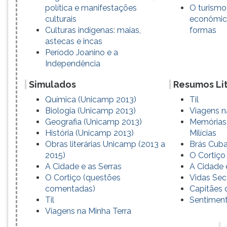
política e manifestações
O turismo
culturais
econômica
Culturas indígenas: maias,
formas
astecas e incas
Período Joanino e a
Independência
Simulados
Resumos Lit
Química (Unicamp 2013)
Til
Biologia (Unicamp 2013)
Viagens n
Geografia (Unicamp 2013)
Memórias 
História (Unicamp 2013)
Milícias
Obras literárias Unicamp (2013 a
Brás Cub
2015)
O Cortiço
A Cidade e as Serras
A Cidade 
O Cortiço (questões
Vidas Sec
comentadas)
Capitães 
Til
Sentimen
Viagens na Minha Terra