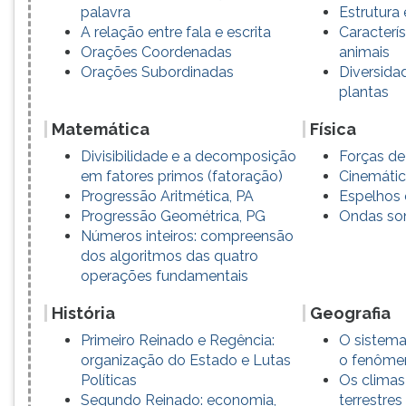
palavra
Estrutura 
A relação entre fala e escrita
Caracterís
Orações Coordenadas
animais
Orações Subordinadas
Diversida
plantas
Matemática
Física
Divisibilidade e a decomposição
Forças de 
em fatores primos (fatoração)
Cinemáti
Progressão Aritmética, PA
Espelhos 
Progressão Geométrica, PG
Ondas so
Números inteiros: compreensão
dos algoritmos das quatro
operações fundamentais
História
Geografia
Primeiro Reinado e Regência:
O sistema 
organização do Estado e Lutas
o fenôm
Políticas
Os climas
Segundo Reinado: economia,
terrestres