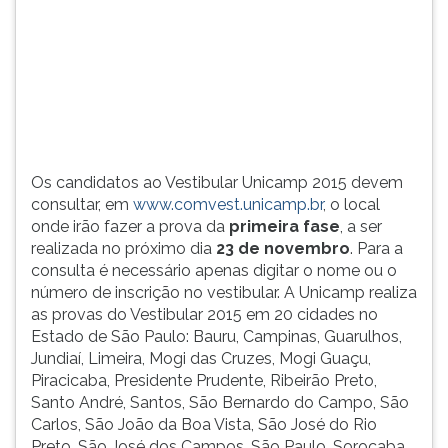
(primeira
tecla
à
direita
do
F).
Para
ir
Os candidatos ao Vestibular Unicamp 2015 devem
ao
consultar, em
www.comvest.unicamp.br
, o local
menu
onde irão fazer a prova da
primeira fase
, a ser
principal
realizada no próximo dia
23 de novembro
. Para a
pressione
consulta é necessário apenas digitar o nome ou o
a
número de inscrição no vestibular. A Unicamp realiza
tecla
as provas do Vestibular 2015 em 20 cidades no
J
Estado de São Paulo: Bauru, Campinas, Guarulhos,
e
Jundiaí, Limeira, Mogi das Cruzes, Mogi Guaçu,
depois
Piracicaba, Presidente Prudente, Ribeirão Preto,
F.
Santo André, Santos, São Bernardo do Campo, São
Pressione
Carlos, São João da Boa Vista, São José do Rio
F
Preto, São José dos Campos, São Paulo, Sorocaba
para