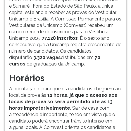
e Sumaré. Fora do Estado de São Paulo, a única
ouvir
capital este ano a receber as provas do Vestibular
essa
Unicamp é Brasília. A Comissão Permanente para os
instrução
Vestibulares da Unicamp (Comvest) recebeu um
novamente.
número recorde de inscrições para o Vestibular
Unicamp 2015:
77.128 inscritos
. É o sexto ano
consecutivo que a Unicamp registra crescimento do
número de candidatos. Os candidatos
disputarão
3.320 vagas
distribuídas em
70
cursos
de graduação da Unicamp.
Horários
A orientação é para que os candidatos cheguem ao
local de prova às
12 horas, já que o acesso aos
locais de prova só será permitido até as 13
horas impreterivelmente
. Sair de casa com
antecedência é importante, tendo em vista que o
candidato poderá encontrar trânsito intenso em
alguns locais. A Comvest orienta os candidatos a