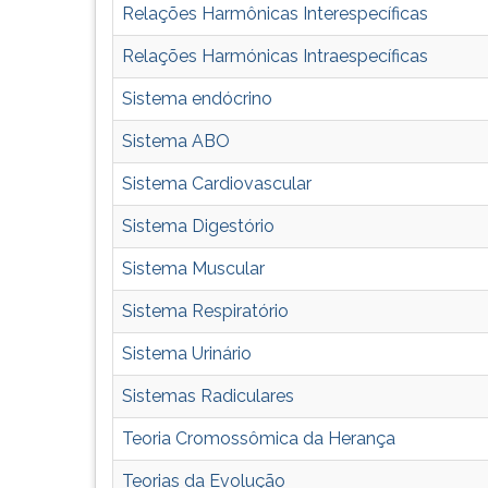
F
Relações Harmônicas Interespecíficas
para
ouvir
Relações Harmónicas Intraespecíficas
essa
Sistema endócrino
instrução
novamente.
Sistema ABO
Sistema Cardiovascular
Sistema Digestório
Sistema Muscular
Sistema Respiratório
Sistema Urinário
Sistemas Radiculares
Teoria Cromossômica da Herança
Teorias da Evolução