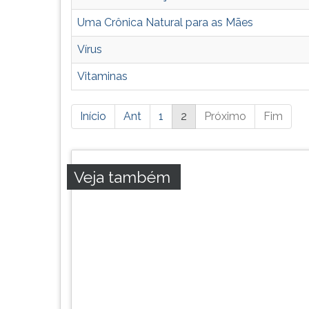
Uma Crônica Natural para as Mães
Vírus
Vitaminas
Está
Início
Ant
1
2
Próximo
Fim
página
possui
mais
resultados,
Veja também
pressione
tab
e
ENTER
para
ir
a
próxima
página.