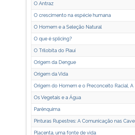
organismos
leitura
O Antraz
desde
pressione
a
TAB
O crescimento na espécie humana
molécula
e
até
depois
O Homem e a Seleção Natural
o
F.
O que é splicing?
nível
Para
populacional.
pausar
O Trilobíta do Piauí
a
leitura
Origem da Dengue
pressione
D
Origem da Vida
(primeira
Origem do Homem e o Preconceito Racial, A
tecla
à
Os Vegetais e a Água
esquerda
do
Parênquima
F),
para
Pinturas Rupestres: A Comunicação nas Cave
continuar
Placenta, uma fonte de vida
pressione