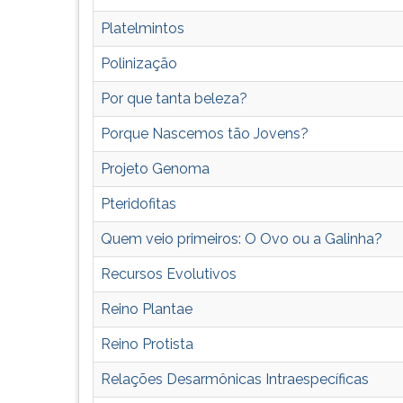
G
Platelmintos
(primeira
tecla
Polinização
à
direita
Por que tanta beleza?
do
F).
Porque Nascemos tão Jovens?
Para
Projeto Genoma
ir
ao
Pteridofitas
menu
principal
Quem veio primeiros: O Ovo ou a Galinha?
pressione
a
Recursos Evolutivos
tecla
Reino Plantae
J
e
Reino Protista
depois
F.
Relações Desarmônicas Intraespecíficas
Pressione