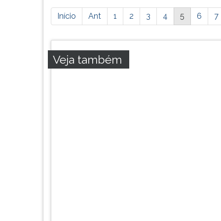
Está
Início
Ant
1
2
3
4
5
6
7
página
possui
mais
resultados,
Veja também
pressione
tab
e
ENTER
para
ir
a
próxima
página.