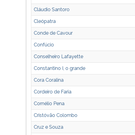
G
Cláudio Santoro
(primeira
tecla
Cleópatra
à
direita
Conde de Cavour
do
F).
Confúcio
Para
Conselheiro Lafayette
ir
ao
Constantino I, o grande
menu
principal
Cora Coralina
pressione
a
Cordeiro de Faria
tecla
Cornélio Pena
J
e
Cristóvão Colombo
depois
F.
Cruz e Souza
Pressione