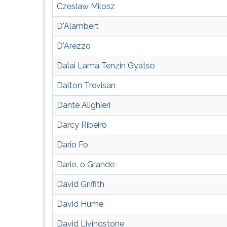
F
Czeslaw Milosz
para
ouvir
D'Alambert
essa
D'Arezzo
instrução
novamente.
Dalai Lama Tenzin Gyatso
Dalton Trevisan
Dante Alighieri
Darcy Ribeiro
Dario Fo
Dario, o Grande
David Griffith
David Hume
David Livingstone