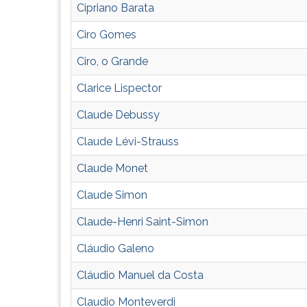
morte,
leitura
Cipriano Barata
sua
pressione
carrira,
TAB
Ciro Gomes
filmografia,
e
discografia
depois
Ciro, o Grande
F.
Clarice Lispector
Para
pausar
Claude Debussy
a
leitura
Claude Lévi-Strauss
pressione
D
Claude Monet
(primeira
Claude Simon
tecla
à
Claude-Henri Saint-Simon
esquerda
do
Cláudio Galeno
F),
para
Cláudio Manuel da Costa
continuar
Claudio Monteverdi
pressione