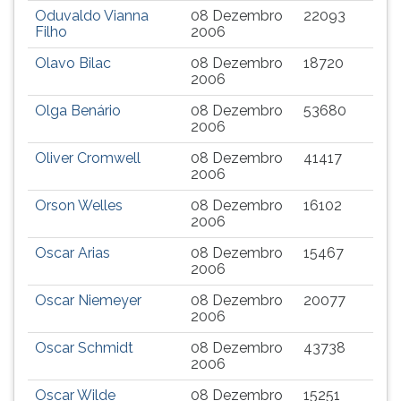
Oduvaldo Vianna
08 Dezembro
22093
ouvir
Filho
2006
essa
instrução
Olavo Bilac
08 Dezembro
18720
novamente.
2006
Olga Benário
08 Dezembro
53680
2006
Oliver Cromwell
08 Dezembro
41417
2006
Orson Welles
08 Dezembro
16102
2006
Oscar Arias
08 Dezembro
15467
2006
Oscar Niemeyer
08 Dezembro
20077
2006
Oscar Schmidt
08 Dezembro
43738
2006
Oscar Wilde
08 Dezembro
15251