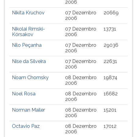
2006
(primeira
tecla
Nikita Kruchov
07 Dezembro
20669
à
2006
direita
Nikolai Rímski-
07 Dezembro
13731
do
Kórsakov
2006
F).
Para
Nilo Peçanha
07 Dezembro
29036
ir
2006
ao
Nise da Silveira
07 Dezembro
22631
menu
2006
principal
pressione
Noam Chomsky
08 Dezembro
19874
a
2006
tecla
Noel Rosa
08 Dezembro
16682
J
2006
e
depois
Norman Mailer
08 Dezembro
15201
2006
F.
Pressione
Octavio Paz
08 Dezembro
17012
F
2006
para