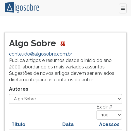
Relação
Pressione
de
TAB
todos
e
Algo Sobre
os
depois
autores
F
conteudo@algosobre.com.br
e
para
Publica artigos e resumos desde o início do ano
colaboradores
ouvir
2000, abordando os mais variados assuntos.
do
o
Sugestões de novos artigos devem ser enviados
Algo
conteúdo
diretamente para os contatos do autor.
Sobre.
principal
Autores
desta
tela.
Para
Exibir #
pular
essa
leitura
Título
Data
Acessos
pressione