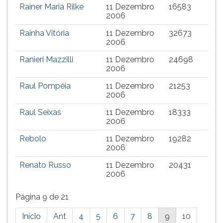
Rainer Maria Rilke
11 Dezembro
16583
2006
Rainha Vitória
11 Dezembro
32673
2006
Ranieri Mazzilli
11 Dezembro
24698
2006
Raul Pompéia
11 Dezembro
21253
2006
Raul Seixas
11 Dezembro
18333
2006
Rebolo
11 Dezembro
19282
2006
Renato Russo
11 Dezembro
20431
2006
Página 9 de 21
Está
Início
Ant
4
5
6
7
8
9
10