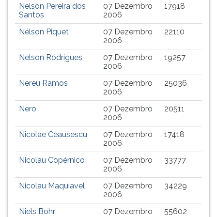
Nelson Pereira dos
07 Dezembro
17918
TAB
Santos
2006
e
depois
Nélson Piquet
07 Dezembro
22110
F.
2006
Para
Nelson Rodrigues
07 Dezembro
19257
pausar
2006
a
leitura
Nereu Ramos
07 Dezembro
25036
2006
pressione
D
Nero
07 Dezembro
20511
(primeira
2006
tecla
Nicolae Ceausescu
07 Dezembro
17418
à
2006
esquerda
do
Nicolau Copérnico
07 Dezembro
33777
F),
2006
para
Nicolau Maquiavel
07 Dezembro
34229
continuar
2006
pressione
G
Niels Bohr
07 Dezembro
55602