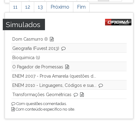
página
possui
11
12
13
Próximo
Fim
mais
resultados,
Simulados
pressione
tab
Dom Casmurro (I)
e
ENTER
Geografia (Fuvest 2013)
para
Bioquimica (1)
ir
O Pagador de Promessas
a
próxima
ENEM 2007 - Prova Amarela (questões d...
página.
ENEM 2010 - Linguagens, Códigos e sua...
Transformações Geométricas
Com questões comentadas.
Com conteúdo específico no site.