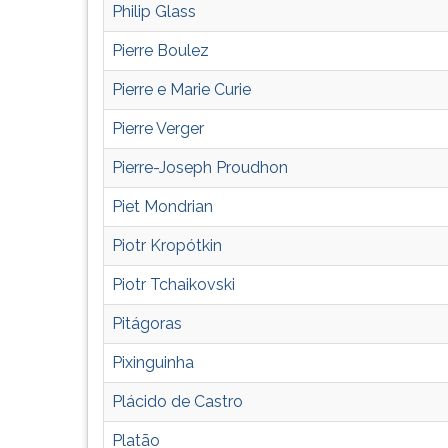
morte,
leitura
Philip Glass
sua
pressione
carrira,
TAB
Pierre Boulez
filmografia,
e
discografia
depois
Pierre e Marie Curie
F.
Pierre Verger
Para
pausar
Pierre-Joseph Proudhon
a
leitura
Piet Mondrian
pressione
D
Piotr Kropótkin
(primeira
Piotr Tchaikovski
tecla
à
Pitágoras
esquerda
do
Pixinguinha
F),
para
Plácido de Castro
continuar
Platão
pressione