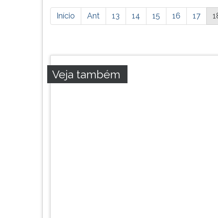
Está
Início
Ant
13
14
15
16
17
1
página
possui
mais
resultados,
pressione
Veja também
tab
e
ENTER
para
ir
a
próxima
página.