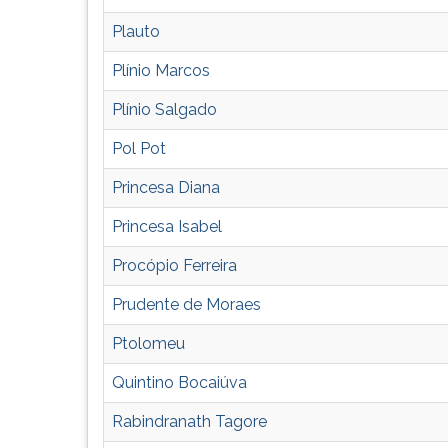
G
Plauto
(primeira
tecla
Plínio Marcos
à
direita
Plínio Salgado
do
F).
Pol Pot
Para
Princesa Diana
ir
ao
Princesa Isabel
menu
principal
Procópio Ferreira
pressione
a
Prudente de Moraes
tecla
Ptolomeu
J
e
Quintino Bocaiúva
depois
F.
Rabindranath Tagore
Pressione