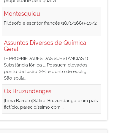
propriedade pela qual a ...
Montesquieu
Filósofo e escritor francês (18/1/1689-10/2
...
Assuntos Diversos de Química
Geral
I - PROPRIEDADES DAS SUBSTÂNCIAS 1)
Substância Iônica ... Possuem elevados
ponto de fusão (PF) e ponto de ebuliç ...
São sol&u
Os Bruzundangas
[Lima Barreto]Sátira. Bruzundanga é um país
fictício, parecidíssimo com ...