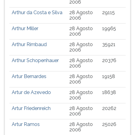
2006
(primeira
tecla
Arthur da Costa e Silva
28 Agosto
29115
à
2006
direita
Arthur Miller
28 Agosto
19965
do
2006
F).
Para
Arthur Rimbaud
28 Agosto
35921
ir
2006
ao
Arthur Schopenhauer
28 Agosto
20376
menu
2006
principal
pressione
Artur Bernardes
28 Agosto
19158
a
2006
tecla
Artur de Azevedo
28 Agosto
18638
J
2006
e
depois
Artur Friedenreich
28 Agosto
20262
2006
F.
Pressione
Artur Ramos
28 Agosto
25026
F
2006
para