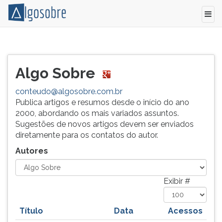
Relação
Pressione
de
TAB
todos
e
Algo Sobre
os
depois
autores
F
conteudo@algosobre.com.br
e
para
Publica artigos e resumos desde o início do ano
colaboradores
ouvir
2000, abordando os mais variados assuntos.
do
o
Sugestões de novos artigos devem ser enviados
Algo
conteúdo
diretamente para os contatos do autor.
Sobre.
principal
Autores
desta
tela.
Para
Exibir #
pular
essa
leitura
Título
Data
Acessos
pressione