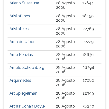
Ariano Suassuna
28 Agosto
17644
TAB
2006
e
depois
Aristófanes
28 Agosto
18459
F.
2006
Para
Aristóteles
28 Agosto
22769
pausar
2006
a
leitura
Arnaldo Jabor
28 Agosto
22229
2006
pressione
D
Arno Penzias
28 Agosto
18636
(primeira
2006
tecla
Arnold Schoenberg
28 Agosto
26398
à
2006
esquerda
do
Arquimedes
28 Agosto
27080
F),
2006
para
Art Spiegelman
28 Agosto
22399
continuar
2006
pressione
G
Arthur Conan Doyle
28 Agosto
36240