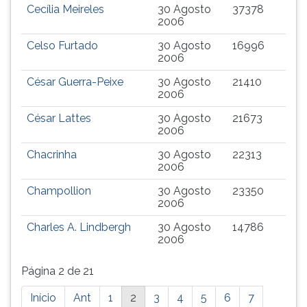
Cecília Meireles
30 Agosto
37378
2006
Celso Furtado
30 Agosto
16996
2006
César Guerra-Peixe
30 Agosto
21410
2006
César Lattes
30 Agosto
21673
2006
Chacrinha
30 Agosto
22313
2006
Champollion
30 Agosto
23350
2006
Charles A. Lindbergh
30 Agosto
14786
2006
Página 2 de 21
Está
Início
Ant
1
2
3
4
5
6
7