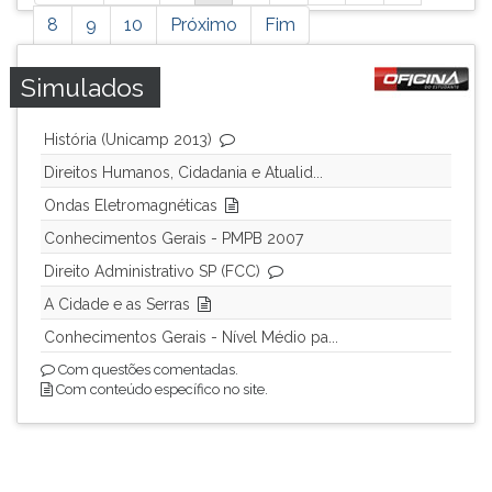
página
possui
8
9
10
Próximo
Fim
mais
resultados,
Simulados
pressione
tab
História (Unicamp 2013)
e
ENTER
Direitos Humanos, Cidadania e Atualid...
para
Ondas Eletromagnéticas
ir
Conhecimentos Gerais - PMPB 2007
a
próxima
Direito Administrativo SP (FCC)
página.
A Cidade e as Serras
Conhecimentos Gerais - Nível Médio pa...
Com questões comentadas.
Com conteúdo específico no site.