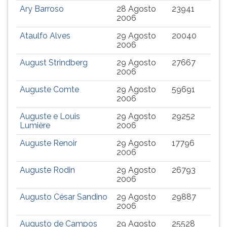
Ary Barroso
28 Agosto
23941
ouvir
2006
essa
instrução
Ataulfo Alves
29 Agosto
20040
novamente.
2006
August Strindberg
29 Agosto
27667
2006
Auguste Comte
29 Agosto
59691
2006
Auguste e Louis
29 Agosto
29252
Lumière
2006
Auguste Renoir
29 Agosto
17796
2006
Auguste Rodin
29 Agosto
26793
2006
Augusto César Sandino
29 Agosto
29887
2006
Augusto de Campos
29 Agosto
25528