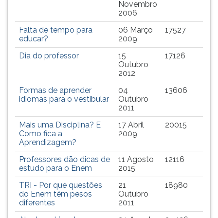
(primeira
Novembro
2006
tecla
à
Falta de tempo para
06 Março
17527
direita
educar?
2009
do
Dia do professor
15
17126
F).
Outubro
Para
2012
ir
ao
Formas de aprender
04
13606
idiomas para o vestibular
Outubro
menu
2011
principal
pressione
Mais uma Disciplina? E
17 Abril
20015
a
Como fica a
2009
Aprendizagem?
tecla
J
Professores dão dicas de
11 Agosto
12116
e
estudo para o Enem
2015
depois
TRI - Por que questões
21
18980
F.
do Enem têm pesos
Outubro
Pressione
diferentes
2011
F
para