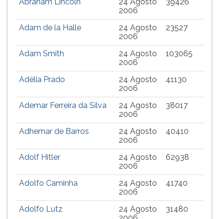
Abraham Lincoln
24 Agosto
39426
ouvir
2006
essa
Adam de la Halle
24 Agosto
23527
instrução
2006
novamente.
Adam Smith
24 Agosto
103065
2006
Adélia Prado
24 Agosto
41130
2006
Ademar Ferreira da Silva
24 Agosto
38017
2006
Adhemar de Barros
24 Agosto
40410
2006
Adolf Hitler
24 Agosto
62938
2006
Adolfo Caminha
24 Agosto
41740
2006
Adolfo Lutz
24 Agosto
31480
2006