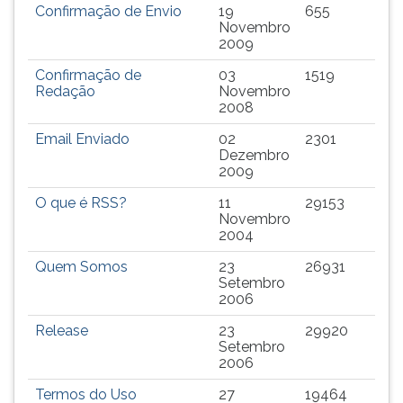
Confirmação de Envio
19
655
TAB
Novembro
e
2009
depois
F.
Confirmação de
03
1519
Redação
Novembro
Para
2008
pausar
a
Email Enviado
02
2301
leitura
Dezembro
2009
pressione
D
O que é RSS?
11
29153
(primeira
Novembro
tecla
2004
à
Quem Somos
23
26931
esquerda
Setembro
do
2006
F),
para
Release
23
29920
Setembro
continuar
2006
pressione
G
Termos do Uso
27
19464