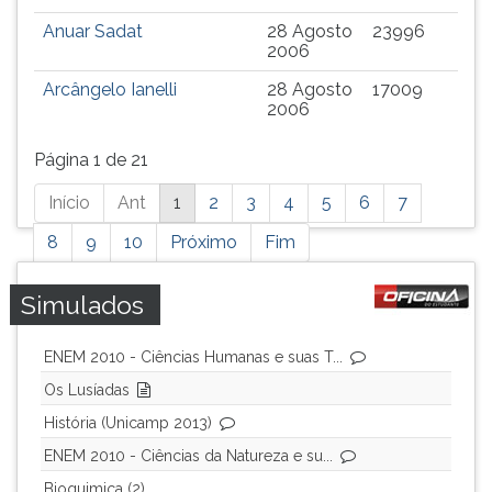
Anuar Sadat
28 Agosto
23996
2006
Arcângelo Ianelli
28 Agosto
17009
2006
Página 1 de 21
Está
Início
Ant
1
2
3
4
5
6
7
página
possui
8
9
10
Próximo
Fim
mais
resultados,
Simulados
pressione
tab
ENEM 2010 - Ciências Humanas e suas T...
e
ENTER
Os Lusíadas
para
História (Unicamp 2013)
ir
ENEM 2010 - Ciências da Natureza e su...
a
próxima
Bioquimica (2)