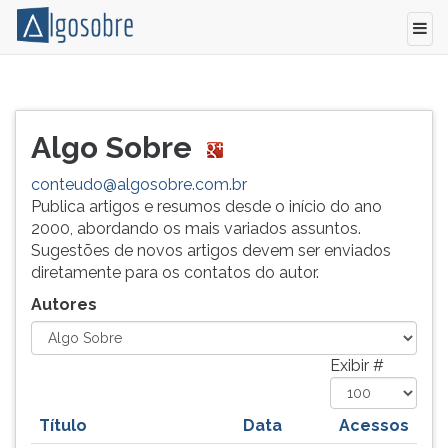
Relação
Pressione
de
TAB
todos
e
Algo Sobre
os
depois
autores
F
conteudo@algosobre.com.br
e
para
Publica artigos e resumos desde o início do ano
colaboradores
ouvir
2000, abordando os mais variados assuntos.
do
o
Sugestões de novos artigos devem ser enviados
Algo
conteúdo
diretamente para os contatos do autor.
Sobre.
principal
Autores
desta
tela.
Para
Exibir #
pular
essa
leitura
Título
Data
Acessos
pressione