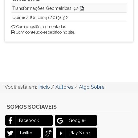
página.
Transformações Geométricas
Química (Unicamp 2013)
Com questões comentadas.
Com conteúdo específico no site.
Você está em:
Início
/
Autores
/
Algo Sobre
SOMOS SOCIAVEIS
Facebook
Google+
Twitter
Play Store